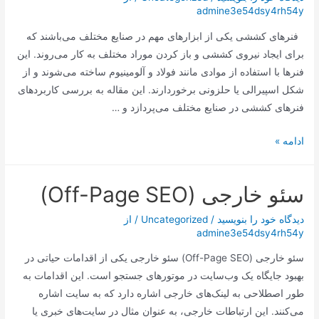
admine3e54dsy4rh54y
امروز
به
فنرهای کششی یکی از ابزارهای مهم در صنایع مختلف می‌باشند که
پایان
برای ایجاد نیروی کششی و باز کردن موراد مختلف به کار می‌روند. این
می‌رسد
فنرها با استفاده از موادی مانند فولاد و آلومینیوم ساخته می‌شوند و از
شکل اسپیرالی یا حلزونی برخوردارند. این مقاله به بررسی کاربردهای
فنرهای کششی در صنایع مختلف می‌پردازد و …
:
ادامه »
کاربردهای
فنرهای
سئو خارجی (Off-Page SEO)
کششی
در
دیدگاه‌ خود را بنویسید
/
Uncategorized
/ از
صنایع
admine3e54dsy4rh54y
مختلف
سئو خارجی (Off-Page SEO) سئو خارجی یکی از اقدامات حیاتی در
بهبود جایگاه یک وب‌سایت در موتورهای جستجو است. این اقدامات به
طور اصطلاحی به لینک‌های خارجی اشاره دارد که به سایت اشاره
می‌کنند. این ارتباطات خارجی، به عنوان مثال در سایت‌های خبری یا