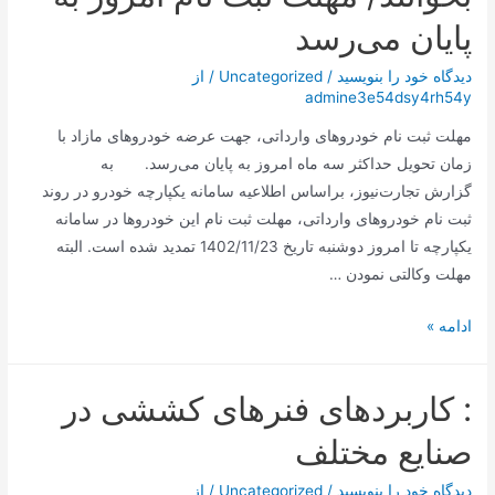
پایان می‌رسد
دیدگاه‌ خود را بنویسید
/
Uncategorized
/ از
admine3e54dsy4rh54y
مهلت ثبت نام خودروهای وارداتی، جهت عرضه خودروهای مازاد با
زمان تحویل حداکثر سه ماه امروز به پایان می‌رسد. به
گزارش تجارت‌نیوز، براساس اطلاعیه سامانه یکپارچه خودرو در روند
ثبت نام خودروهای وارداتی، مهلت ثبت نام این خودروها در سامانه
یکپارچه تا امروز دوشنبه تاریخ 1402/11/23 تمدید شده است. البته
مهلت وکالتی نمودن …
متقاضیان
ادامه »
خودروهای
وارداتی
: کاربردهای فنرهای کششی در
بخوانند/
مهلت
صنایع مختلف
ثبت
نام
دیدگاه‌ خود را بنویسید
/
Uncategorized
/ از