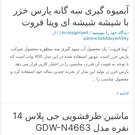
و
آبمیوه گیری سه گانه پارس خزر
جدید
ترامپ؛
با شیشه شیشه ای ویتا فروت
تغییر
نام
دیدگاه‌ خود را بنویسید
/
Uncategorized
/ از
admine3e54dsy4rh54y
یک
کوه
“ویتا فروت” یک محصول آب میوه گیری سه منظوره محصول شرکت
پارس خزر است. موتور استفاده شده در این مدل 400 وات است که
با توجه به قیمت آن قدرت مناسبی را در اختیار کاربر قرار می دهد.
پارس خزر در تولید این مدل از تجربه چندین ساله خود استفاده کرد و
محصول مناسب را …
آبمیوه
ادامه »
گیری
سه
ماشین ظرفشویی جی پلاس 14
گانه
پارس
نفره مدل GDW-N4663
خزر