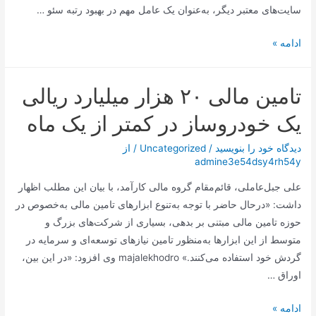
سایت‌های معتبر دیگر، به‌عنوان یک عامل مهم در بهبود رتبه سئو …
سئو
ادامه »
خارجی
(Off-
تامین مالی ۲۰ هزار میلیارد ریالی
Page
SEO)
یک خودروساز در کمتر از یک ماه
دیدگاه‌ خود را بنویسید
/
Uncategorized
/ از
admine3e54dsy4rh54y
علی جبل‌عاملی، قائم‌مقام گروه مالی کارآمد، با بیان این مطلب اظهار
داشت: «درحال ‌حاضر با توجه به‌تنوع ابزارهای تامین مالی به‌خصوص در
حوزه تامین مالی مبتنی بر بدهی، بسیاری از شرکت‌های بزرگ و
متوسط از این ابزارها به‌منظور تامین نیازهای توسعه‌ای و سرمایه در
گردش خود استفاده می‌کنند.» majalekhodro وی افزود: «در این بین،
اوراق …
تامین
ادامه »