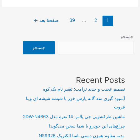
مالی
۲۰
صفحه‌بندی
هزار
1
2
…
39
صفحهٔ بعد
←
نوشته‌ها
میلیارد
ریالی
جستجو
یک
جستجو
خودروساز
در
کمتر
از
Recent Posts
یک
تصمیم عجیب و جدید ترامپ؛ تغییر نام یک کوه
ماه
آبمیوه گیری سه گانه پارس خزر با شیشه شیشه ای ویتا
فروت
ماشین ظرفشویی جی پلاس 14 نفره مدل GDW-N4663
چراغ‌های این خودرو با شما سخن می‌گوید!
بدنه مقاوم همزن دستی ناسا الکتریک NS932B