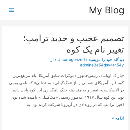
رش
My Blog
ه
Main
حتوا
Menu
تصمیم عجیب و جدید ترامپ؛
تغییر نام یک کوه
دیدگاه‌ خود را بنویسید
/
Uncategorized
/ از
admine3e54dsy4rh54y
«باراک اوباما»، رئیس‌جمهور دموکرات سابق آمریکا، نام مرتفع‌ترین
کوه قاره آمریکای شمالی را از «مک‌کینلی» به «دنالی» که نامی بومی
در آلاسکاست، تغییر و به چند دهه جنگ نامگذاری این کوه پایان داده
بود. این کوه سال ۱۹۱۷، به‌طور رسمی «مک‌کینلی» نامیده شده بود.
اخیرا ترامپ که در رویدادی در آریزونا شرکت کرده بود، به …
تصمیم
ادامه »
عجیب