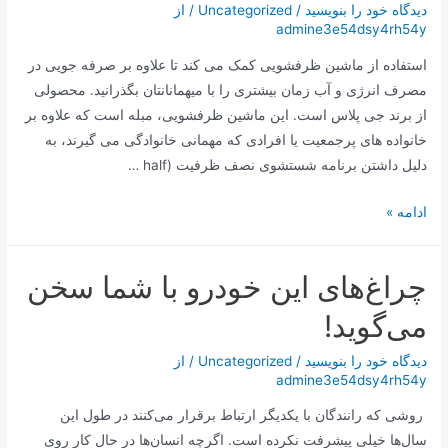
با
دیدگاه‌ خود را بنویسید
/
Uncategorized
/ از
admine3e54dsy4rh54y
شیشه
شیشه
استفاده از ماشین ظرفشویی کمک می کند تا علاوه بر صرفه جویی در
ای
مصرف انرژی و آب زمان بیشتری را با میهمانانتان بگذرانید. محصولی
ویتا
از برند جی پلاس است. این ماشین ظرفشویی، مبله است که علاوه بر
فروت
خانواده‌ های پرجمعیت یا افرادی که مهمانی خانوادگی می‌ گیرند، به
دلیل داشتن برنامه شستشوی نصف ظرفیت (half …
ماشین
ادامه »
ظرفشویی
جی
چراغ‌های این خودرو با شما سخن
پلاس
14
می‌گوید!
نفره
مدل
دیدگاه‌ خود را بنویسید
/
Uncategorized
/ از
admine3e54dsy4rh54y
GDW-
N4663
روشی که رانندگان با یکدیگر ارتباط برقرار می‌کنند در طول این
سال‌ها خیلی پیشرفت نکرده است. اگرچه انسان‌ها در حال کار روی