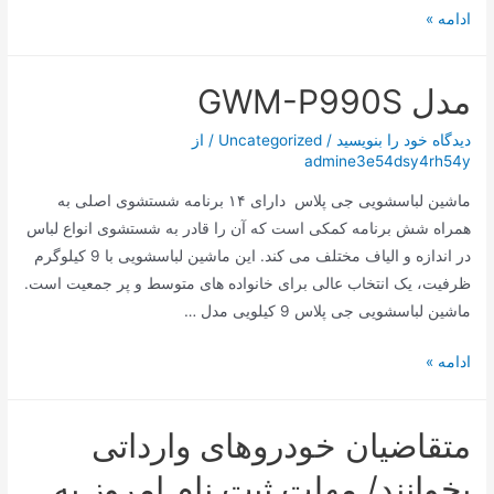
بدنه
ادامه »
مقاوم
همزن
مدل GWM-P990S
دستی
ناسا
دیدگاه‌ خود را بنویسید
/
Uncategorized
/ از
الکتریک
admine3e54dsy4rh54y
NS932B
ماشین لباسشویی جی پلاس دارای ۱۴ برنامه شستشوی اصلی به
همراه شش برنامه کمکی است که آن را قادر به شستشوی انواع لباس
در اندازه و الیاف مختلف می کند. این ماشین لباسشویی با 9 کیلوگرم
ظرفیت، یک انتخاب عالی برای خانواده های متوسط و پر جمعیت است.
ماشین لباسشویی جی پلاس 9 کیلویی مدل …
مدل
ادامه »
GWM-
P990S
متقاضیان خودروهای وارداتی
بخوانند/ مهلت ثبت نام امروز به