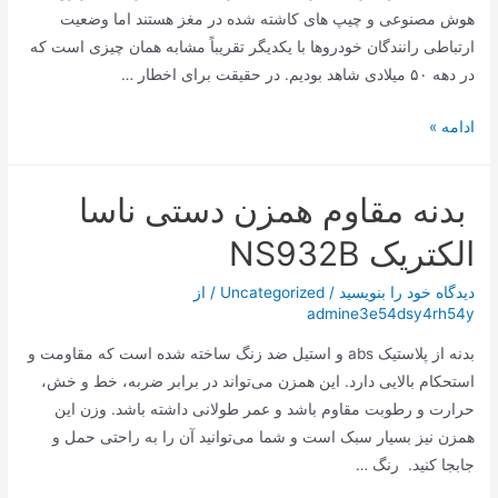
هوش مصنوعی و چیپ های کاشته شده در مغز هستند اما وضعیت
ارتباطی رانندگان خودروها با یکدیگر تقریباً مشابه همان چیزی است که
در دهه ۵۰ میلادی شاهد بودیم. در حقیقت برای اخطار …
چراغ‌های
ادامه »
این
خودرو
بدنه مقاوم همزن دستی ناسا
با
شما
الکتریک NS932B
سخن
می‌گوید!
دیدگاه‌ خود را بنویسید
/
Uncategorized
/ از
admine3e54dsy4rh54y
بدنه از پلاستیک abs و استیل ضد زنگ ساخته شده است که مقاومت و
استحکام بالایی دارد. این همزن می‌تواند در برابر ضربه، خط و خش،
حرارت و رطوبت مقاوم باشد و عمر طولانی داشته باشد. وزن این
همزن نیز بسیار سبک است و شما می‌توانید آن را به راحتی حمل و
جابجا کنید. رنگ …