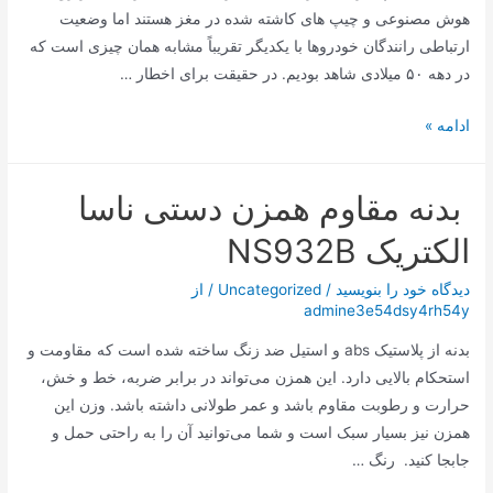
هوش مصنوعی و چیپ های کاشته شده در مغز هستند اما وضعیت
ارتباطی رانندگان خودروها با یکدیگر تقریباً مشابه همان چیزی است که
در دهه ۵۰ میلادی شاهد بودیم. در حقیقت برای اخطار …
چراغ‌های
ادامه »
این
خودرو
بدنه مقاوم همزن دستی ناسا
با
شما
الکتریک NS932B
سخن
می‌گوید!
دیدگاه‌ خود را بنویسید
/
Uncategorized
/ از
admine3e54dsy4rh54y
بدنه از پلاستیک abs و استیل ضد زنگ ساخته شده است که مقاومت و
استحکام بالایی دارد. این همزن می‌تواند در برابر ضربه، خط و خش،
حرارت و رطوبت مقاوم باشد و عمر طولانی داشته باشد. وزن این
همزن نیز بسیار سبک است و شما می‌توانید آن را به راحتی حمل و
جابجا کنید. رنگ …