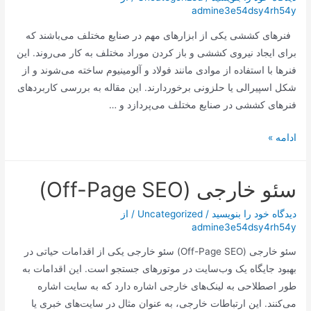
admine3e54dsy4rh54y
امروز
به
فنرهای کششی یکی از ابزارهای مهم در صنایع مختلف می‌باشند که
پایان
برای ایجاد نیروی کششی و باز کردن موراد مختلف به کار می‌روند. این
می‌رسد
فنرها با استفاده از موادی مانند فولاد و آلومینیوم ساخته می‌شوند و از
شکل اسپیرالی یا حلزونی برخوردارند. این مقاله به بررسی کاربردهای
فنرهای کششی در صنایع مختلف می‌پردازد و …
:
ادامه »
کاربردهای
فنرهای
سئو خارجی (Off-Page SEO)
کششی
در
دیدگاه‌ خود را بنویسید
/
Uncategorized
/ از
صنایع
admine3e54dsy4rh54y
مختلف
سئو خارجی (Off-Page SEO) سئو خارجی یکی از اقدامات حیاتی در
بهبود جایگاه یک وب‌سایت در موتورهای جستجو است. این اقدامات به
طور اصطلاحی به لینک‌های خارجی اشاره دارد که به سایت اشاره
می‌کنند. این ارتباطات خارجی، به عنوان مثال در سایت‌های خبری یا