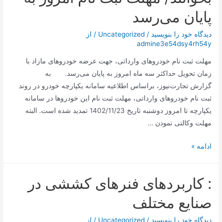
پایان می‌رسد
دیدگاه‌ خود را بنویسید
/
Uncategorized
/ از
admine3e54dsy4rh54y
مهلت ثبت نام خودروهای وارداتی، جهت عرضه خودروهای مازاد با
زمان تحویل حداکثر سه ماه امروز به پایان می‌رسد. به
گزارش تجارت‌نیوز، براساس اطلاعیه سامانه یکپارچه خودرو در روند
ثبت نام خودروهای وارداتی، مهلت ثبت نام این خودروها در سامانه
یکپارچه تا امروز دوشنبه تاریخ 1402/11/23 تمدید شده است. البته
مهلت وکالتی نمودن …
متقاضیان
ادامه »
خودروهای
وارداتی
: کاربردهای فنرهای کششی در
بخوانند/
مهلت
صنایع مختلف
ثبت
نام
دیدگاه‌ خود را بنویسید
/
Uncategorized
/ از