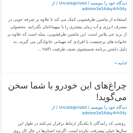
با
دیدگاه‌ خود را بنویسید
/
Uncategorized
/ از
admine3e54dsy4rh54y
شیشه
شیشه
استفاده از ماشین ظرفشویی کمک می کند تا علاوه بر صرفه جویی در
ای
مصرف انرژی و آب زمان بیشتری را با میهمانانتان بگذرانید. محصولی
ویتا
از برند جی پلاس است. این ماشین ظرفشویی، مبله است که علاوه بر
فروت
خانواده‌ های پرجمعیت یا افرادی که مهمانی خانوادگی می‌ گیرند، به
دلیل داشتن برنامه شستشوی نصف ظرفیت (half …
ماشین
ادامه »
ظرفشویی
جی
چراغ‌های این خودرو با شما سخن
پلاس
14
می‌گوید!
نفره
مدل
دیدگاه‌ خود را بنویسید
/
Uncategorized
/ از
admine3e54dsy4rh54y
GDW-
N4663
روشی که رانندگان با یکدیگر ارتباط برقرار می‌کنند در طول این
سال‌ها خیلی پیشرفت نکرده است. اگرچه انسان‌ها در حال کار روی