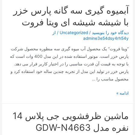
و
آبمیوه گیری سه گانه پارس خزر
جدید
ترامپ؛
با شیشه شیشه ای ویتا فروت
تغییر
نام
دیدگاه‌ خود را بنویسید
/
Uncategorized
/ از
admine3e54dsy4rh54y
یک
کوه
“ویتا فروت” یک محصول آب میوه گیری سه منظوره محصول شرکت
پارس خزر است. موتور استفاده شده در این مدل 400 وات است که
با توجه به قیمت آن قدرت مناسبی را در اختیار کاربر قرار می دهد.
پارس خزر در تولید این مدل از تجربه چندین ساله خود استفاده کرد و
محصول مناسب را …
آبمیوه
ادامه »
گیری
سه
ماشین ظرفشویی جی پلاس 14
گانه
پارس
نفره مدل GDW-N4663
خزر