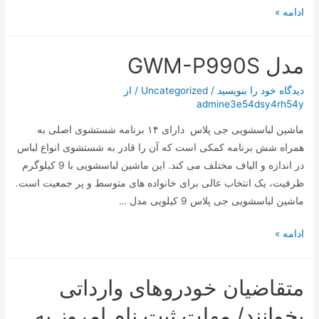
بدنه
ادامه »
مقاوم
همزن
مدل GWM-P990S
دستی
ناسا
دیدگاه‌ خود را بنویسید
/
Uncategorized
/ از
الکتریک
admine3e54dsy4rh54y
NS932B
ماشین لباسشویی جی پلاس دارای ۱۴ برنامه شستشوی اصلی به
همراه شش برنامه کمکی است که آن را قادر به شستشوی انواع لباس
در اندازه و الیاف مختلف می کند. این ماشین لباسشویی با 9 کیلوگرم
ظرفیت، یک انتخاب عالی برای خانواده های متوسط و پر جمعیت است.
ماشین لباسشویی جی پلاس 9 کیلویی مدل …
مدل
ادامه »
GWM-
P990S
متقاضیان خودروهای وارداتی
بخوانند/ مهلت ثبت نام امروز به