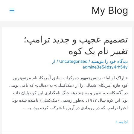
رش
My Blog
ه
Main
حتوا
Menu
تصمیم عجیب و جدید ترامپ؛
تغییر نام یک کوه
دیدگاه‌ خود را بنویسید
/
Uncategorized
/ از
admine3e54dsy4rh54y
«باراک اوباما»، رئیس‌جمهور دموکرات سابق آمریکا، نام مرتفع‌ترین
کوه قاره آمریکای شمالی را از «مک‌کینلی» به «دنالی» که نامی بومی
در آلاسکاست، تغییر و به چند دهه جنگ نامگذاری این کوه پایان داده
بود. این کوه سال ۱۹۱۷، به‌طور رسمی «مک‌کینلی» نامیده شده بود.
اخیرا ترامپ که در رویدادی در آریزونا شرکت کرده بود، به …
تصمیم
ادامه »
عجیب