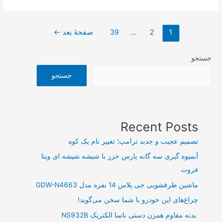
مالی
۲۰
صفحه‌بندی
هزار
1
2
…
39
صفحهٔ بعد
←
نوشته‌ها
میلیارد
ریالی
جستجو
یک
جستجو
خودروساز
در
کمتر
از
Recent Posts
یک
تصمیم عجیب و جدید ترامپ؛ تغییر نام یک کوه
ماه
آبمیوه گیری سه گانه پارس خزر با شیشه شیشه ای ویتا
فروت
ماشین ظرفشویی جی پلاس 14 نفره مدل GDW-N4663
چراغ‌های این خودرو با شما سخن می‌گوید!
بدنه مقاوم همزن دستی ناسا الکتریک NS932B