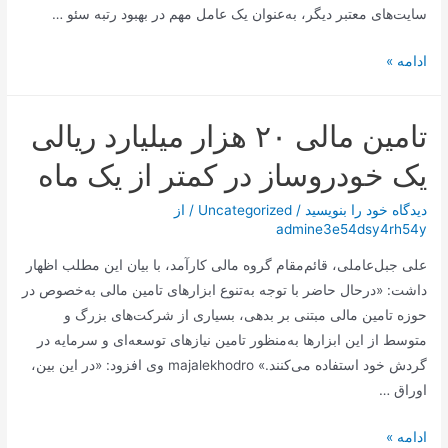
سایت‌های معتبر دیگر، به‌عنوان یک عامل مهم در بهبود رتبه سئو …
سئو
ادامه »
خارجی
(Off-
تامین مالی ۲۰ هزار میلیارد ریالی
Page
SEO)
یک خودروساز در کمتر از یک ماه
دیدگاه‌ خود را بنویسید
/
Uncategorized
/ از
admine3e54dsy4rh54y
علی جبل‌عاملی، قائم‌مقام گروه مالی کارآمد، با بیان این مطلب اظهار
داشت: «درحال ‌حاضر با توجه به‌تنوع ابزارهای تامین مالی به‌خصوص در
حوزه تامین مالی مبتنی بر بدهی، بسیاری از شرکت‌های بزرگ و
متوسط از این ابزارها به‌منظور تامین نیازهای توسعه‌ای و سرمایه در
گردش خود استفاده می‌کنند.» majalekhodro وی افزود: «در این بین،
اوراق …
تامین
ادامه »