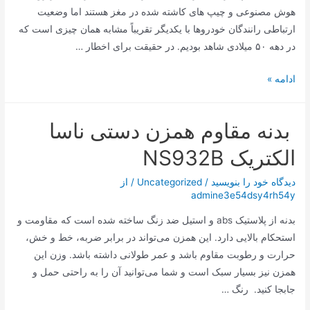
هوش مصنوعی و چیپ های کاشته شده در مغز هستند اما وضعیت
ارتباطی رانندگان خودروها با یکدیگر تقریباً مشابه همان چیزی است که
در دهه ۵۰ میلادی شاهد بودیم. در حقیقت برای اخطار …
چراغ‌های
ادامه »
این
خودرو
بدنه مقاوم همزن دستی ناسا
با
شما
الکتریک NS932B
سخن
می‌گوید!
دیدگاه‌ خود را بنویسید
/
Uncategorized
/ از
admine3e54dsy4rh54y
بدنه از پلاستیک abs و استیل ضد زنگ ساخته شده است که مقاومت و
استحکام بالایی دارد. این همزن می‌تواند در برابر ضربه، خط و خش،
حرارت و رطوبت مقاوم باشد و عمر طولانی داشته باشد. وزن این
همزن نیز بسیار سبک است و شما می‌توانید آن را به راحتی حمل و
جابجا کنید. رنگ …