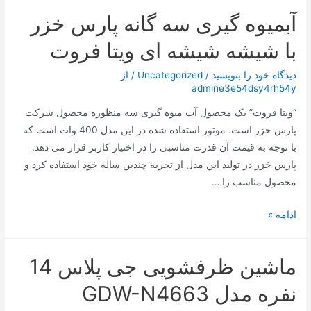
و
آبمیوه گیری سه گانه پارس خزر
جدید
ترامپ؛
با شیشه شیشه ای ویتا فروت
تغییر
نام
دیدگاه‌ خود را بنویسید
/
Uncategorized
/ از
admine3e54dsy4rh54y
یک
کوه
“ویتا فروت” یک محصول آب میوه گیری سه منظوره محصول شرکت
پارس خزر است. موتور استفاده شده در این مدل 400 وات است که
با توجه به قیمت آن قدرت مناسبی را در اختیار کاربر قرار می دهد.
پارس خزر در تولید این مدل از تجربه چندین ساله خود استفاده کرد و
محصول مناسب را …
آبمیوه
ادامه »
گیری
سه
ماشین ظرفشویی جی پلاس 14
گانه
پارس
نفره مدل GDW-N4663
خزر