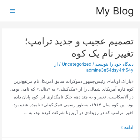
رش
My Blog
ه
Main
حتوا
Menu
تصمیم عجیب و جدید ترامپ؛
تغییر نام یک کوه
دیدگاه‌ خود را بنویسید
/
Uncategorized
/ از
admine3e54dsy4rh54y
«باراک اوباما»، رئیس‌جمهور دموکرات سابق آمریکا، نام مرتفع‌ترین
کوه قاره آمریکای شمالی را از «مک‌کینلی» به «دنالی» که نامی بومی
در آلاسکاست، تغییر و به چند دهه جنگ نامگذاری این کوه پایان داده
بود. این کوه سال ۱۹۱۷، به‌طور رسمی «مک‌کینلی» نامیده شده بود.
اخیرا ترامپ که در رویدادی در آریزونا شرکت کرده بود، به …
تصمیم
ادامه »
عجیب