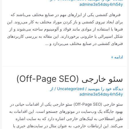
admine3e54dsy4rh54y
امروز
به
فنرهای کششی یکی از ابزارهای مهم در صنایع مختلف می‌باشند که
پایان
برای ایجاد نیروی کششی و باز کردن موراد مختلف به کار می‌روند. این
می‌رسد
فنرها با استفاده از موادی مانند فولاد و آلومینیوم ساخته می‌شوند و از
شکل اسپیرالی یا حلزونی برخوردارند. این مقاله به بررسی کاربردهای
فنرهای کششی در صنایع مختلف می‌پردازد و …
:
ادامه »
کاربردهای
فنرهای
سئو خارجی (Off-Page SEO)
کششی
در
دیدگاه‌ خود را بنویسید
/
Uncategorized
/ از
صنایع
admine3e54dsy4rh54y
مختلف
سئو خارجی (Off-Page SEO) سئو خارجی یکی از اقدامات حیاتی در
بهبود جایگاه یک وب‌سایت در موتورهای جستجو است. این اقدامات به
طور اصطلاحی به لینک‌های خارجی اشاره دارد که به سایت اشاره
می‌کنند. این ارتباطات خارجی، به عنوان مثال در سایت‌های خبری یا