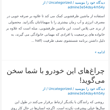
با
دیدگاه‌ خود را بنویسید
/
Uncategorized
/ از
admine3e54dsy4rh54y
شیشه
شیشه
استفاده از ماشین ظرفشویی کمک می کند تا علاوه بر صرفه جویی در
ای
مصرف انرژی و آب زمان بیشتری را با میهمانانتان بگذرانید. محصولی
ویتا
از برند جی پلاس است. این ماشین ظرفشویی، مبله است که علاوه بر
فروت
خانواده‌ های پرجمعیت یا افرادی که مهمانی خانوادگی می‌ گیرند، به
دلیل داشتن برنامه شستشوی نصف ظرفیت (half …
ماشین
ادامه »
ظرفشویی
جی
چراغ‌های این خودرو با شما سخن
پلاس
14
می‌گوید!
نفره
مدل
دیدگاه‌ خود را بنویسید
/
Uncategorized
/ از
admine3e54dsy4rh54y
GDW-
N4663
روشی که رانندگان با یکدیگر ارتباط برقرار می‌کنند در طول این
سال‌ها خیلی پیشرفت نکرده است. اگرچه انسان‌ها در حال کار روی