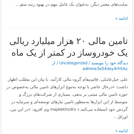
سایت‌های معتبر دیگر، به‌عنوان یک عامل مهم در بهبود رتبه سئو …
سئو
ادامه »
خارجی
(Off-
تامین مالی ۲۰ هزار میلیارد ریالی
Page
SEO)
یک خودروساز در کمتر از یک ماه
دیدگاه‌ خود را بنویسید
/
Uncategorized
/ از
admine3e54dsy4rh54y
علی جبل‌عاملی، قائم‌مقام گروه مالی کارآمد، با بیان این مطلب اظهار
داشت: «درحال ‌حاضر با توجه به‌تنوع ابزارهای تامین مالی به‌خصوص در
حوزه تامین مالی مبتنی بر بدهی، بسیاری از شرکت‌های بزرگ و
متوسط از این ابزارها به‌منظور تامین نیازهای توسعه‌ای و سرمایه در
گردش خود استفاده می‌کنند.» majalekhodro وی افزود: «در این بین،
اوراق …
تامین
ادامه »