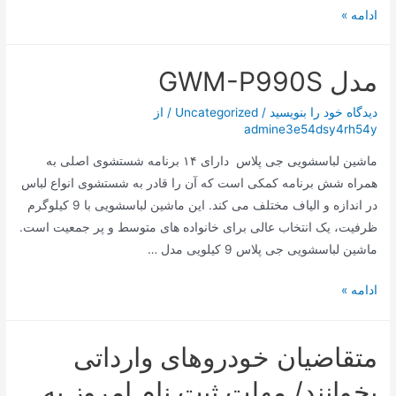
بدنه
ادامه »
مقاوم
همزن
مدل GWM-P990S
دستی
ناسا
دیدگاه‌ خود را بنویسید
/
Uncategorized
/ از
الکتریک
admine3e54dsy4rh54y
NS932B
ماشین لباسشویی جی پلاس دارای ۱۴ برنامه شستشوی اصلی به
همراه شش برنامه کمکی است که آن را قادر به شستشوی انواع لباس
در اندازه و الیاف مختلف می کند. این ماشین لباسشویی با 9 کیلوگرم
ظرفیت، یک انتخاب عالی برای خانواده های متوسط و پر جمعیت است.
ماشین لباسشویی جی پلاس 9 کیلویی مدل …
مدل
ادامه »
GWM-
P990S
متقاضیان خودروهای وارداتی
بخوانند/ مهلت ثبت نام امروز به