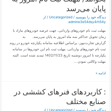
پایان می‌رسد
دیدگاه‌ خود را بنویسید
/
Uncategorized
/ از
admine3e54dsy4rh54y
مهلت ثبت نام خودروهای وارداتی، جهت عرضه خودروهای مازاد با
زمان تحویل حداکثر سه ماه امروز به پایان می‌رسد. به
گزارش تجارت‌نیوز، براساس اطلاعیه سامانه یکپارچه خودرو در روند
ثبت نام خودروهای وارداتی، مهلت ثبت نام این خودروها در سامانه
یکپارچه تا امروز دوشنبه تاریخ 1402/11/23 تمدید شده است. البته
مهلت وکالتی نمودن …
متقاضیان
ادامه »
خودروهای
وارداتی
: کاربردهای فنرهای کششی در
بخوانند/
مهلت
صنایع مختلف
ثبت
نام
دیدگاه‌ خود را بنویسید
/
Uncategorized
/ از