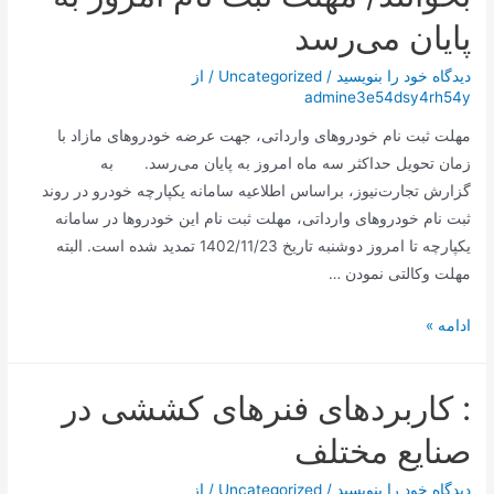
پایان می‌رسد
دیدگاه‌ خود را بنویسید
/
Uncategorized
/ از
admine3e54dsy4rh54y
مهلت ثبت نام خودروهای وارداتی، جهت عرضه خودروهای مازاد با
زمان تحویل حداکثر سه ماه امروز به پایان می‌رسد. به
گزارش تجارت‌نیوز، براساس اطلاعیه سامانه یکپارچه خودرو در روند
ثبت نام خودروهای وارداتی، مهلت ثبت نام این خودروها در سامانه
یکپارچه تا امروز دوشنبه تاریخ 1402/11/23 تمدید شده است. البته
مهلت وکالتی نمودن …
متقاضیان
ادامه »
خودروهای
وارداتی
: کاربردهای فنرهای کششی در
بخوانند/
مهلت
صنایع مختلف
ثبت
نام
دیدگاه‌ خود را بنویسید
/
Uncategorized
/ از