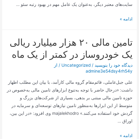
سایت‌های معتبر دیگر، به‌عنوان یک عامل مهم در بهبود رتبه سئو …
سئو
ادامه »
خارجی
(Off-
تامین مالی ۲۰ هزار میلیارد ریالی
Page
SEO)
یک خودروساز در کمتر از یک ماه
دیدگاه‌ خود را بنویسید
/
Uncategorized
/ از
admine3e54dsy4rh54y
علی جبل‌عاملی، قائم‌مقام گروه مالی کارآمد، با بیان این مطلب اظهار
داشت: «درحال ‌حاضر با توجه به‌تنوع ابزارهای تامین مالی به‌خصوص در
حوزه تامین مالی مبتنی بر بدهی، بسیاری از شرکت‌های بزرگ و
متوسط از این ابزارها به‌منظور تامین نیازهای توسعه‌ای و سرمایه در
گردش خود استفاده می‌کنند.» majalekhodro وی افزود: «در این بین،
اوراق …
تامین
ادامه »