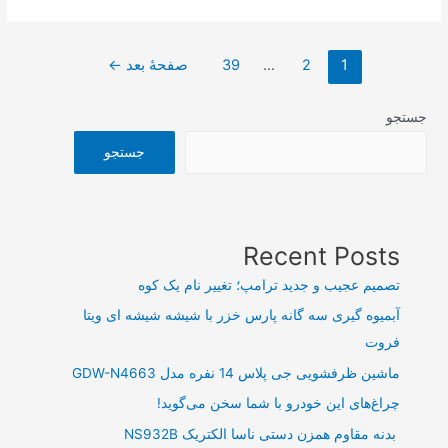
مالی
۲۰
صفحه‌بندی
هزار
1
2
…
39
صفحهٔ بعد
←
نوشته‌ها
میلیارد
ریالی
جستجو
یک
جستجو
خودروساز
در
کمتر
از
Recent Posts
یک
تصمیم عجیب و جدید ترامپ؛ تغییر نام یک کوه
ماه
آبمیوه گیری سه گانه پارس خزر با شیشه شیشه ای ویتا
فروت
ماشین ظرفشویی جی پلاس 14 نفره مدل GDW-N4663
چراغ‌های این خودرو با شما سخن می‌گوید!
بدنه مقاوم همزن دستی ناسا الکتریک NS932B