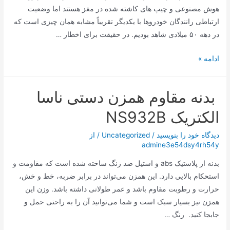
هوش مصنوعی و چیپ های کاشته شده در مغز هستند اما وضعیت
ارتباطی رانندگان خودروها با یکدیگر تقریباً مشابه همان چیزی است که
در دهه ۵۰ میلادی شاهد بودیم. در حقیقت برای اخطار …
چراغ‌های
ادامه »
این
خودرو
بدنه مقاوم همزن دستی ناسا
با
شما
الکتریک NS932B
سخن
می‌گوید!
دیدگاه‌ خود را بنویسید
/
Uncategorized
/ از
admine3e54dsy4rh54y
بدنه از پلاستیک abs و استیل ضد زنگ ساخته شده است که مقاومت و
استحکام بالایی دارد. این همزن می‌تواند در برابر ضربه، خط و خش،
حرارت و رطوبت مقاوم باشد و عمر طولانی داشته باشد. وزن این
همزن نیز بسیار سبک است و شما می‌توانید آن را به راحتی حمل و
جابجا کنید. رنگ …