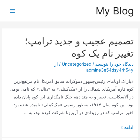
رش
My Blog
ه
Main
حتوا
Menu
تصمیم عجیب و جدید ترامپ؛
تغییر نام یک کوه
دیدگاه‌ خود را بنویسید
/
Uncategorized
/ از
admine3e54dsy4rh54y
«باراک اوباما»، رئیس‌جمهور دموکرات سابق آمریکا، نام مرتفع‌ترین
کوه قاره آمریکای شمالی را از «مک‌کینلی» به «دنالی» که نامی بومی
در آلاسکاست، تغییر و به چند دهه جنگ نامگذاری این کوه پایان داده
بود. این کوه سال ۱۹۱۷، به‌طور رسمی «مک‌کینلی» نامیده شده بود.
اخیرا ترامپ که در رویدادی در آریزونا شرکت کرده بود، به …
تصمیم
ادامه »
عجیب