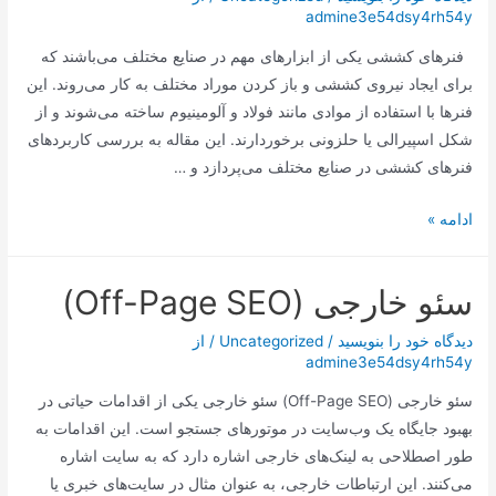
admine3e54dsy4rh54y
امروز
به
فنرهای کششی یکی از ابزارهای مهم در صنایع مختلف می‌باشند که
پایان
برای ایجاد نیروی کششی و باز کردن موراد مختلف به کار می‌روند. این
می‌رسد
فنرها با استفاده از موادی مانند فولاد و آلومینیوم ساخته می‌شوند و از
شکل اسپیرالی یا حلزونی برخوردارند. این مقاله به بررسی کاربردهای
فنرهای کششی در صنایع مختلف می‌پردازد و …
:
ادامه »
کاربردهای
فنرهای
سئو خارجی (Off-Page SEO)
کششی
در
دیدگاه‌ خود را بنویسید
/
Uncategorized
/ از
صنایع
admine3e54dsy4rh54y
مختلف
سئو خارجی (Off-Page SEO) سئو خارجی یکی از اقدامات حیاتی در
بهبود جایگاه یک وب‌سایت در موتورهای جستجو است. این اقدامات به
طور اصطلاحی به لینک‌های خارجی اشاره دارد که به سایت اشاره
می‌کنند. این ارتباطات خارجی، به عنوان مثال در سایت‌های خبری یا