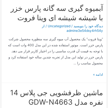
و
آبمیوه گیری سه گانه پارس خزر
جدید
ترامپ؛
با شیشه شیشه ای ویتا فروت
تغییر
نام
دیدگاه‌ خود را بنویسید
/
Uncategorized
/ از
admine3e54dsy4rh54y
یک
کوه
“ویتا فروت” یک محصول آب میوه گیری سه منظوره محصول شرکت
پارس خزر است. موتور استفاده شده در این مدل 400 وات است که
با توجه به قیمت آن قدرت مناسبی را در اختیار کاربر قرار می دهد.
پارس خزر در تولید این مدل از تجربه چندین ساله خود استفاده کرد و
محصول مناسب را …
آبمیوه
ادامه »
گیری
سه
ماشین ظرفشویی جی پلاس 14
گانه
پارس
نفره مدل GDW-N4663
خزر