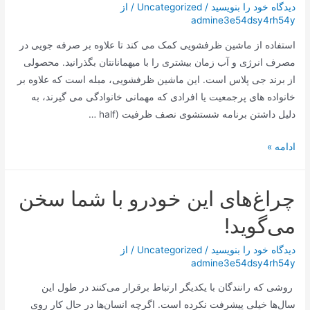
با
دیدگاه‌ خود را بنویسید
/
Uncategorized
/ از
admine3e54dsy4rh54y
شیشه
شیشه
استفاده از ماشین ظرفشویی کمک می کند تا علاوه بر صرفه جویی در
ای
مصرف انرژی و آب زمان بیشتری را با میهمانانتان بگذرانید. محصولی
ویتا
از برند جی پلاس است. این ماشین ظرفشویی، مبله است که علاوه بر
فروت
خانواده‌ های پرجمعیت یا افرادی که مهمانی خانوادگی می‌ گیرند، به
دلیل داشتن برنامه شستشوی نصف ظرفیت (half …
ماشین
ادامه »
ظرفشویی
جی
چراغ‌های این خودرو با شما سخن
پلاس
14
می‌گوید!
نفره
مدل
دیدگاه‌ خود را بنویسید
/
Uncategorized
/ از
admine3e54dsy4rh54y
GDW-
N4663
روشی که رانندگان با یکدیگر ارتباط برقرار می‌کنند در طول این
سال‌ها خیلی پیشرفت نکرده است. اگرچه انسان‌ها در حال کار روی