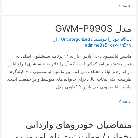
بدنه
ادامه »
مقاوم
همزن
مدل GWM-P990S
دستی
ناسا
دیدگاه‌ خود را بنویسید
/
Uncategorized
/ از
الکتریک
admine3e54dsy4rh54y
NS932B
ماشین لباسشویی جی پلاس دارای ۱۴ برنامه شستشوی اصلی به
همراه شش برنامه کمکی است که آن را قادر به شستشوی انواع لباس
در اندازه و الیاف مختلف می کند. این ماشین لباسشویی با 9 کیلوگرم
ظرفیت، یک انتخاب عالی برای خانواده های متوسط و پر جمعیت است.
ماشین لباسشویی جی پلاس 9 کیلویی مدل …
مدل
ادامه »
GWM-
P990S
متقاضیان خودروهای وارداتی
بخوانند/ مهلت ثبت نام امروز به