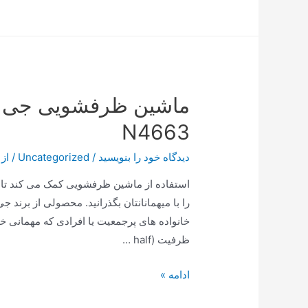
سه
گانه
پارس
خزر
با
شیشه
شیشه
N4663
ای
ویتا
دیدگاه‌ خود را بنویسید
/
Uncategorized
/ از
فروت
استفاده از ماشین ظرفشویی کمک می کند تا 
را با میهمانانتان بگذرانید. محصولی از برند
خانواده‌ های پرجمعیت یا افرادی که مهمانی 
ظرفیت (half …
ماشین
ادامه »
ظرفشویی