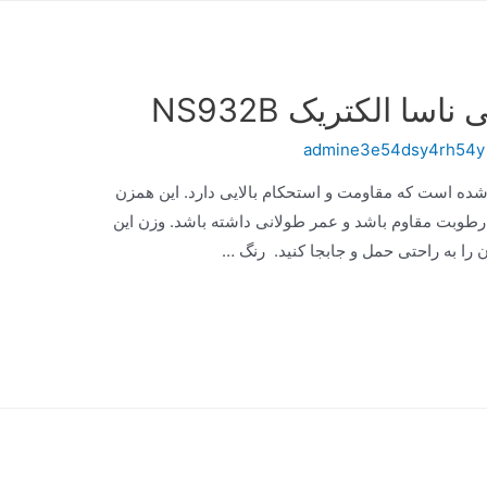
ا الکتریک NS932B
admine3e54dsy4rh54y
د زنگ ساخته شده است که مقاومت و استحکام بالایی دارد. این همزن
رطوبت مقاوم باشد و عمر طولانی داشته باشد. وزن این
 را به راحتی حمل و جابجا کنید. رنگ …