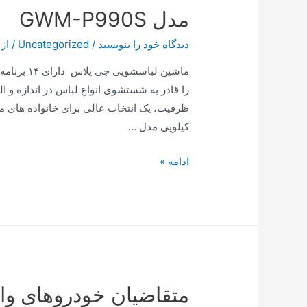
مدل GWM-P990S
دیدگاه‌ خود را بنویسید
/
Uncategorized
/ از
ماشین لبا
کیلویی مدل …
مدل
ادامه »
GWM-
P990S
متقاضیان خودروهای وار