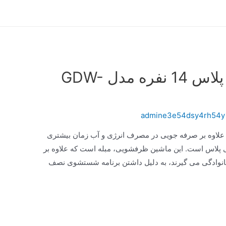
ماشین ظرفشویی جی پلاس 14 نفره مدل GDW-
admine3e54dsy4rh54y
علاوه بر صرفه جویی در مصرف انرژی و آب زمان بیشتری
 جی پلاس است. این ماشین ظرفشویی، مبله است که علاوه بر
خانوادگی می‌ گیرند، به دلیل داشتن برنامه شستشوی نصف