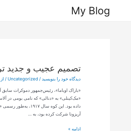
رش
My Blog
ه
حتوا
تصمیم عجیب و جدید ترا
دیدگاه‌ خود را بنویسید
/
Uncategorized
/ از
«باراک اوباما»، رئیس‌جمهور دموکرات سابق آمر
«مک‌کینلی» به «دنالی» که نامی بومی در آلاس
داده بود. این کوه سال 
آریزونا شرکت کرده بود، به …
تصمیم
ادامه »