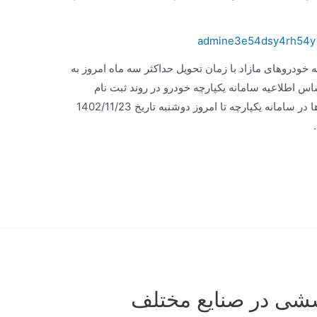
admine3e54dsy4rh54y
ودروهای مازاد با زمان تحویل حداکثر سه ماه امروز به
 اطلاعیه سامانه یکپارچه خودرو در روند ثبت نام
خودروهای وارداتی، مهلت ثبت نام این خودروها در سامانه یکپارچه تا امروز دوشنبه تاریخ 1402/11/23
ششی در صنایع مختلف