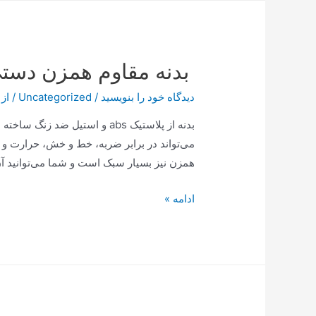
شما
سخن
می‌گوید!
بدنه مقاوم همزن دستی ناس
دیدگاه‌ خود را بنویسید
/
Uncategorized
/ از
بدنه از پلاستیک abs و استیل ض
می‌تواند در برابر ضربه، خط و خش، حرارت و 
همزن نیز بسیار سبک است و شما می‌توانید آن
بدنه
ادامه »
مقاوم
همزن
دستی
ناسا
الکتریک
NS932B