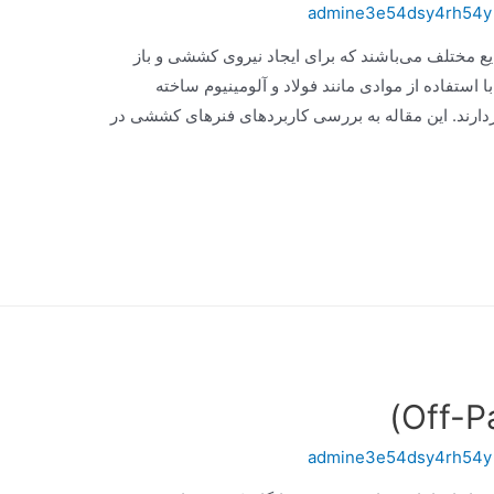
admine3e54dsy4rh54y
 مختلف می‌باشند که برای ایجاد نیروی کششی و باز
ا استفاده از موادی مانند فولاد و آلومینیوم ساخته
دارند. این مقاله به بررسی کاربردهای فنرهای کششی در
admine3e54dsy4rh54y