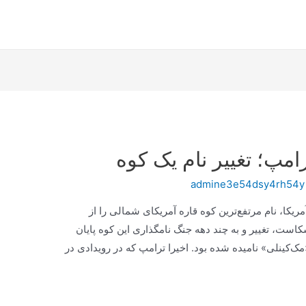
مپ؛ تغییر نام یک کوه
admine3e54dsy4rh54y
یکا، نام مرتفع‌ترین کوه قاره آمریکای شمالی را از
کاست، تغییر و به چند دهه جنگ نامگذاری این کوه پایان
۱۹۱۷، به‌طور رسمی «مک‌کینلی» نامیده شده بود. اخیرا ترامپ که در رویدادی در