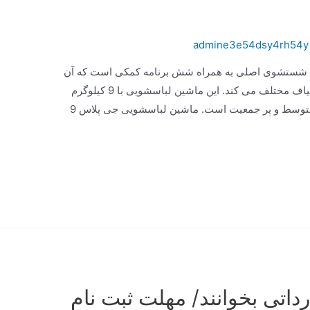
admine3e54dsy4rh54y
سشویی جی پلاس دارای ۱۴ برنامه شستشوی اصلی به همراه شش برنامه کمکی است که آن
را قادر به شستشوی انواع لباس در اندازه و الیاف مختلف می کند. این ماشین لباسشویی با 9 کیلوگرم
ظرفیت، یک انتخاب عالی برای خانواده های متوسط و پر جمعیت است. ماشین لباسشویی جی پلاس 9
داتی بخوانند/ مهلت ثبت نام