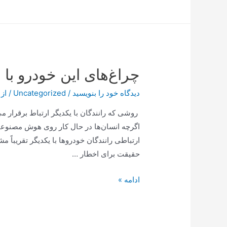
جی
پلاس
14
نفره
مدل
چراغ‌های این خودرو با
GDW-
N4663
دیدگاه‌ خود را بنویسید
/
Uncategorized
/ از
روشی که رانندگان با یکدیگر ارتباط برقرار 
اگرچه انسان‌ها در حال کار روی هوش مصنوع
حقیقت برای اخطار …
چراغ‌های
ادامه »
این
خودرو
با