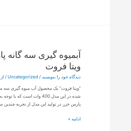
عجیب
و
جدید
ترامپ؛
تغییر
نام
آبمیوه گیری سه گانه 
یک
کوه
ویتا فروت
دیدگاه‌ خود را بنویسید
/
Uncategorized
/ از
“ویتا فروت” یک محصول آب میوه گیری سه 
شده در این مدل 400 وات است 
پارس خزر در تولید این مدل از تجربه چندین 
آبمیوه
ادامه »
گیری