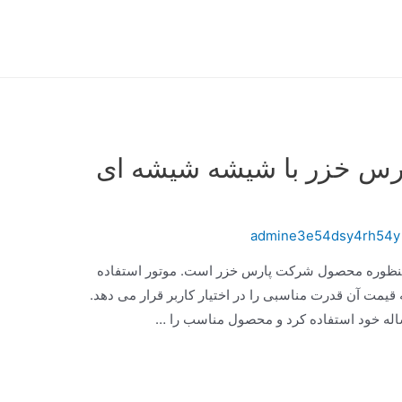
پارس خزر با شیشه شیشه ای
admine3e54dsy4rh54y
منظوره محصول شرکت پارس خزر است. موتور استفاده
که با توجه به قیمت آن قدرت مناسبی را در اختیار کاربر قرار می دهد.
ساله خود استفاده کرد و محصول مناسب را …