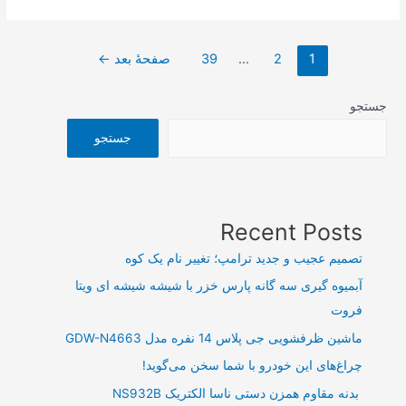
مالی
۲۰
صفحه‌بندی
هزار
1
2
…
39
صفحهٔ بعد
←
نوشته‌ها
میلیارد
ریالی
جستجو
یک
جستجو
خودروساز
در
کمتر
از
Recent Posts
یک
تصمیم عجیب و جدید ترامپ؛ تغییر نام یک کوه
ماه
آبمیوه گیری سه گانه پارس خزر با شیشه شیشه ای ویتا
فروت
ماشین ظرفشویی جی پلاس 14 نفره مدل GDW-N4663
چراغ‌های این خودرو با شما سخن می‌گوید!
بدنه مقاوم همزن دستی ناسا الکتریک NS932B