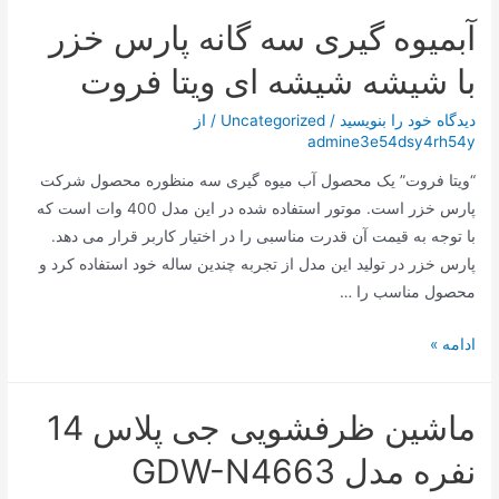
و
آبمیوه گیری سه گانه پارس خزر
جدید
ترامپ؛
با شیشه شیشه ای ویتا فروت
تغییر
نام
دیدگاه‌ خود را بنویسید
/
Uncategorized
/ از
admine3e54dsy4rh54y
یک
کوه
“ویتا فروت” یک محصول آب میوه گیری سه منظوره محصول شرکت
پارس خزر است. موتور استفاده شده در این مدل 400 وات است که
با توجه به قیمت آن قدرت مناسبی را در اختیار کاربر قرار می دهد.
پارس خزر در تولید این مدل از تجربه چندین ساله خود استفاده کرد و
محصول مناسب را …
آبمیوه
ادامه »
گیری
سه
ماشین ظرفشویی جی پلاس 14
گانه
پارس
نفره مدل GDW-N4663
خزر