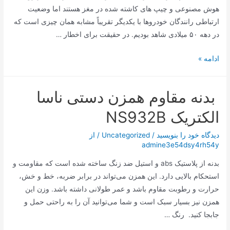
هوش مصنوعی و چیپ های کاشته شده در مغز هستند اما وضعیت
ارتباطی رانندگان خودروها با یکدیگر تقریباً مشابه همان چیزی است که
در دهه ۵۰ میلادی شاهد بودیم. در حقیقت برای اخطار …
چراغ‌های
ادامه »
این
خودرو
بدنه مقاوم همزن دستی ناسا
با
شما
الکتریک NS932B
سخن
می‌گوید!
دیدگاه‌ خود را بنویسید
/
Uncategorized
/ از
admine3e54dsy4rh54y
بدنه از پلاستیک abs و استیل ضد زنگ ساخته شده است که مقاومت و
استحکام بالایی دارد. این همزن می‌تواند در برابر ضربه، خط و خش،
حرارت و رطوبت مقاوم باشد و عمر طولانی داشته باشد. وزن این
همزن نیز بسیار سبک است و شما می‌توانید آن را به راحتی حمل و
جابجا کنید. رنگ …