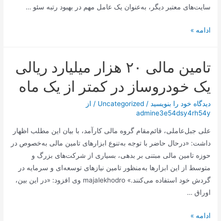
سایت‌های معتبر دیگر، به‌عنوان یک عامل مهم در بهبود رتبه سئو …
سئو
ادامه »
خارجی
(Off-
تامین مالی ۲۰ هزار میلیارد ریالی
Page
SEO)
یک خودروساز در کمتر از یک ماه
دیدگاه‌ خود را بنویسید
/
Uncategorized
/ از
admine3e54dsy4rh54y
علی جبل‌عاملی، قائم‌مقام گروه مالی کارآمد، با بیان این مطلب اظهار
داشت: «درحال ‌حاضر با توجه به‌تنوع ابزارهای تامین مالی به‌خصوص در
حوزه تامین مالی مبتنی بر بدهی، بسیاری از شرکت‌های بزرگ و
متوسط از این ابزارها به‌منظور تامین نیازهای توسعه‌ای و سرمایه در
گردش خود استفاده می‌کنند.» majalekhodro وی افزود: «در این بین،
اوراق …
تامین
ادامه »