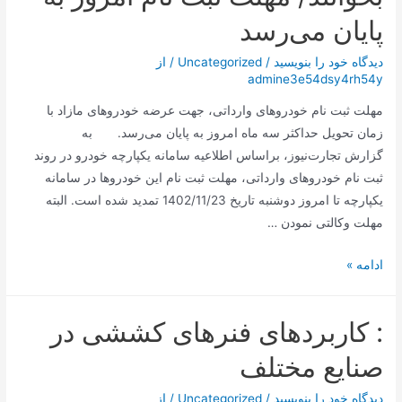
پایان می‌رسد
دیدگاه‌ خود را بنویسید
/
Uncategorized
/ از
admine3e54dsy4rh54y
مهلت ثبت نام خودروهای وارداتی، جهت عرضه خودروهای مازاد با
زمان تحویل حداکثر سه ماه امروز به پایان می‌رسد. به
گزارش تجارت‌نیوز، براساس اطلاعیه سامانه یکپارچه خودرو در روند
ثبت نام خودروهای وارداتی، مهلت ثبت نام این خودروها در سامانه
یکپارچه تا امروز دوشنبه تاریخ 1402/11/23 تمدید شده است. البته
مهلت وکالتی نمودن …
متقاضیان
ادامه »
خودروهای
وارداتی
: کاربردهای فنرهای کششی در
بخوانند/
مهلت
صنایع مختلف
ثبت
نام
دیدگاه‌ خود را بنویسید
/
Uncategorized
/ از