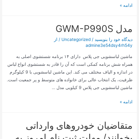
بدنه
ادامه »
مقاوم
همزن
مدل GWM-P990S
دستی
ناسا
دیدگاه‌ خود را بنویسید
/
Uncategorized
/ از
الکتریک
admine3e54dsy4rh54y
NS932B
ماشین لباسشویی جی پلاس دارای ۱۴ برنامه شستشوی اصلی به
همراه شش برنامه کمکی است که آن را قادر به شستشوی انواع لباس
در اندازه و الیاف مختلف می کند. این ماشین لباسشویی با 9 کیلوگرم
ظرفیت، یک انتخاب عالی برای خانواده های متوسط و پر جمعیت است.
ماشین لباسشویی جی پلاس 9 کیلویی مدل …
مدل
ادامه »
GWM-
P990S
متقاضیان خودروهای وارداتی
بخوانند/ مهلت ثبت نام امروز به