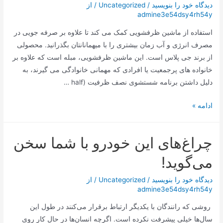
با
دیدگاه‌ خود را بنویسید
/
Uncategorized
/ از
admine3e54dsy4rh54y
شیشه
شیشه
استفاده از ماشین ظرفشویی کمک می کند تا علاوه بر صرفه جویی در
ای
مصرف انرژی و آب زمان بیشتری را با میهمانانتان بگذرانید. محصولی
ویتا
از برند جی پلاس است. این ماشین ظرفشویی، مبله است که علاوه بر
فروت
خانواده‌ های پرجمعیت یا افرادی که مهمانی خانوادگی می‌ گیرند، به
دلیل داشتن برنامه شستشوی نصف ظرفیت (half …
ماشین
ادامه »
ظرفشویی
جی
چراغ‌های این خودرو با شما سخن
پلاس
14
می‌گوید!
نفره
مدل
دیدگاه‌ خود را بنویسید
/
Uncategorized
/ از
admine3e54dsy4rh54y
GDW-
N4663
روشی که رانندگان با یکدیگر ارتباط برقرار می‌کنند در طول این
سال‌ها خیلی پیشرفت نکرده است. اگرچه انسان‌ها در حال کار روی