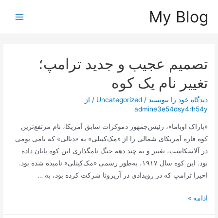
رش
My Blog
ه
Main
حتوا
Menu
تصمیم عجیب و جدید ترامپ؛
تغییر نام یک کوه
دیدگاه‌ خود را بنویسید
/
Uncategorized
/ از
admine3e54dsy4rh54y
«باراک اوباما»، رئیس‌جمهور دموکرات سابق آمریکا، نام مرتفع‌ترین
کوه قاره آمریکای شمالی را از «مک‌کینلی» به «دنالی» که نامی بومی
در آلاسکاست، تغییر و به چند دهه جنگ نامگذاری این کوه پایان داده
بود. این کوه سال ۱۹۱۷، به‌طور رسمی «مک‌کینلی» نامیده شده بود.
اخیرا ترامپ که در رویدادی در آریزونا شرکت کرده بود، به …
تصمیم
ادامه »
عجیب