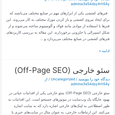
admine3e54dsy4rh54y
امروز
به
فنرهای کششی یکی از ابزارهای مهم در صنایع مختلف می‌باشند که
پایان
برای ایجاد نیروی کششی و باز کردن موراد مختلف به کار می‌روند. این
می‌رسد
فنرها با استفاده از موادی مانند فولاد و آلومینیوم ساخته می‌شوند و از
شکل اسپیرالی یا حلزونی برخوردارند. این مقاله به بررسی کاربردهای
فنرهای کششی در صنایع مختلف می‌پردازد و …
:
ادامه »
کاربردهای
فنرهای
سئو خارجی (Off-Page SEO)
کششی
در
دیدگاه‌ خود را بنویسید
/
Uncategorized
/ از
صنایع
admine3e54dsy4rh54y
مختلف
سئو خارجی (Off-Page SEO) سئو خارجی یکی از اقدامات حیاتی در
بهبود جایگاه یک وب‌سایت در موتورهای جستجو است. این اقدامات به
طور اصطلاحی به لینک‌های خارجی اشاره دارد که به سایت اشاره
می‌کنند. این ارتباطات خارجی، به عنوان مثال در سایت‌های خبری یا