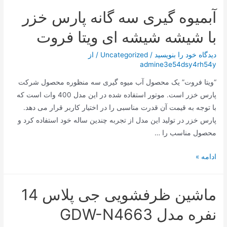
و
آبمیوه گیری سه گانه پارس خزر
جدید
ترامپ؛
با شیشه شیشه ای ویتا فروت
تغییر
نام
دیدگاه‌ خود را بنویسید
/
Uncategorized
/ از
admine3e54dsy4rh54y
یک
کوه
“ویتا فروت” یک محصول آب میوه گیری سه منظوره محصول شرکت
پارس خزر است. موتور استفاده شده در این مدل 400 وات است که
با توجه به قیمت آن قدرت مناسبی را در اختیار کاربر قرار می دهد.
پارس خزر در تولید این مدل از تجربه چندین ساله خود استفاده کرد و
محصول مناسب را …
آبمیوه
ادامه »
گیری
سه
ماشین ظرفشویی جی پلاس 14
گانه
پارس
نفره مدل GDW-N4663
خزر