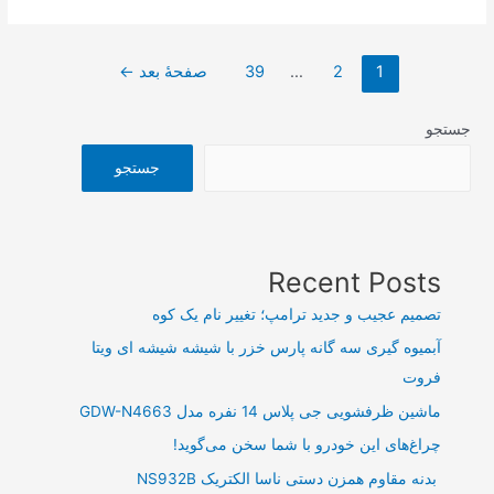
مالی
۲۰
صفحه‌بندی
هزار
1
2
…
39
صفحهٔ بعد
←
نوشته‌ها
میلیارد
ریالی
جستجو
یک
جستجو
خودروساز
در
کمتر
از
Recent Posts
یک
تصمیم عجیب و جدید ترامپ؛ تغییر نام یک کوه
ماه
آبمیوه گیری سه گانه پارس خزر با شیشه شیشه ای ویتا
فروت
ماشین ظرفشویی جی پلاس 14 نفره مدل GDW-N4663
چراغ‌های این خودرو با شما سخن می‌گوید!
بدنه مقاوم همزن دستی ناسا الکتریک NS932B