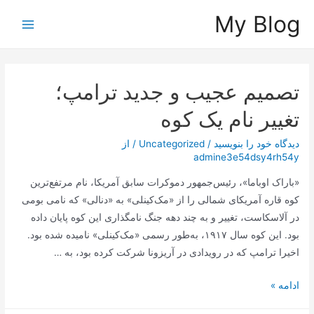
رش
My Blog
ه
Main
حتوا
Menu
تصمیم عجیب و جدید ترامپ؛
تغییر نام یک کوه
دیدگاه‌ خود را بنویسید
/
Uncategorized
/ از
admine3e54dsy4rh54y
«باراک اوباما»، رئیس‌جمهور دموکرات سابق آمریکا، نام مرتفع‌ترین
کوه قاره آمریکای شمالی را از «مک‌کینلی» به «دنالی» که نامی بومی
در آلاسکاست، تغییر و به چند دهه جنگ نامگذاری این کوه پایان داده
بود. این کوه سال ۱۹۱۷، به‌طور رسمی «مک‌کینلی» نامیده شده بود.
اخیرا ترامپ که در رویدادی در آریزونا شرکت کرده بود، به …
تصمیم
ادامه »
عجیب