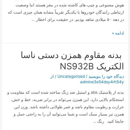
هوش مصنوعی و چیپ های کاشته شده در مغز هستند اما وضعیت
ارتباطی رانندگان خودروها با یکدیگر تقریباً مشابه همان چیزی است که
در دهه ۵۰ میلادی شاهد بودیم. در حقیقت برای اخطار …
چراغ‌های
ادامه »
این
خودرو
بدنه مقاوم همزن دستی ناسا
با
شما
الکتریک NS932B
سخن
می‌گوید!
دیدگاه‌ خود را بنویسید
/
Uncategorized
/ از
admine3e54dsy4rh54y
بدنه از پلاستیک abs و استیل ضد زنگ ساخته شده است که مقاومت و
استحکام بالایی دارد. این همزن می‌تواند در برابر ضربه، خط و خش،
حرارت و رطوبت مقاوم باشد و عمر طولانی داشته باشد. وزن این
همزن نیز بسیار سبک است و شما می‌توانید آن را به راحتی حمل و
جابجا کنید. رنگ …