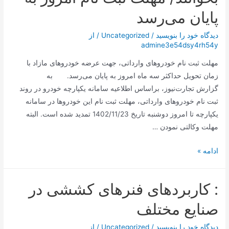
پایان می‌رسد
دیدگاه‌ خود را بنویسید
/
Uncategorized
/ از
admine3e54dsy4rh54y
مهلت ثبت نام خودروهای وارداتی، جهت عرضه خودروهای مازاد با
زمان تحویل حداکثر سه ماه امروز به پایان می‌رسد. به
گزارش تجارت‌نیوز، براساس اطلاعیه سامانه یکپارچه خودرو در روند
ثبت نام خودروهای وارداتی، مهلت ثبت نام این خودروها در سامانه
یکپارچه تا امروز دوشنبه تاریخ 1402/11/23 تمدید شده است. البته
مهلت وکالتی نمودن …
متقاضیان
ادامه »
خودروهای
وارداتی
: کاربردهای فنرهای کششی در
بخوانند/
مهلت
صنایع مختلف
ثبت
نام
دیدگاه‌ خود را بنویسید
/
Uncategorized
/ از