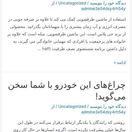
با
دیدگاه‌ خود را بنویسید
/
Uncategorized
/ از
admine3e54dsy4rh54y
شیشه
شیشه
استفاده از ماشین ظرفشویی کمک می کند تا علاوه بر صرفه جویی در
ای
مصرف انرژی و آب زمان بیشتری را با میهمانانتان بگذرانید. محصولی
ویتا
از برند جی پلاس است. این ماشین ظرفشویی، مبله است که علاوه بر
فروت
خانواده‌ های پرجمعیت یا افرادی که مهمانی خانوادگی می‌ گیرند، به
دلیل داشتن برنامه شستشوی نصف ظرفیت (half …
ماشین
ادامه »
ظرفشویی
جی
چراغ‌های این خودرو با شما سخن
پلاس
14
می‌گوید!
نفره
مدل
دیدگاه‌ خود را بنویسید
/
Uncategorized
/ از
admine3e54dsy4rh54y
GDW-
N4663
روشی که رانندگان با یکدیگر ارتباط برقرار می‌کنند در طول این
سال‌ها خیلی پیشرفت نکرده است. اگرچه انسان‌ها در حال کار روی