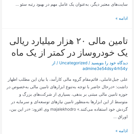
سایت‌های معتبر دیگر، به‌عنوان یک عامل مهم در بهبود رتبه سئو …
سئو
ادامه »
خارجی
(Off-
تامین مالی ۲۰ هزار میلیارد ریالی
Page
SEO)
یک خودروساز در کمتر از یک ماه
دیدگاه‌ خود را بنویسید
/
Uncategorized
/ از
admine3e54dsy4rh54y
علی جبل‌عاملی، قائم‌مقام گروه مالی کارآمد، با بیان این مطلب اظهار
داشت: «درحال ‌حاضر با توجه به‌تنوع ابزارهای تامین مالی به‌خصوص در
حوزه تامین مالی مبتنی بر بدهی، بسیاری از شرکت‌های بزرگ و
متوسط از این ابزارها به‌منظور تامین نیازهای توسعه‌ای و سرمایه در
گردش خود استفاده می‌کنند.» majalekhodro وی افزود: «در این بین،
اوراق …
تامین
ادامه »