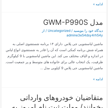
بدنه
ادامه »
مقاوم
همزن
مدل GWM-P990S
دستی
ناسا
دیدگاه‌ خود را بنویسید
/
Uncategorized
/ از
الکتریک
admine3e54dsy4rh54y
NS932B
ماشین لباسشویی جی پلاس دارای ۱۴ برنامه شستشوی اصلی به
همراه شش برنامه کمکی است که آن را قادر به شستشوی انواع لباس
در اندازه و الیاف مختلف می کند. این ماشین لباسشویی با 9 کیلوگرم
ظرفیت، یک انتخاب عالی برای خانواده های متوسط و پر جمعیت است.
ماشین لباسشویی جی پلاس 9 کیلویی مدل …
مدل
ادامه »
GWM-
P990S
متقاضیان خودروهای وارداتی
بخوانند/ مهلت ثبت نام امروز به