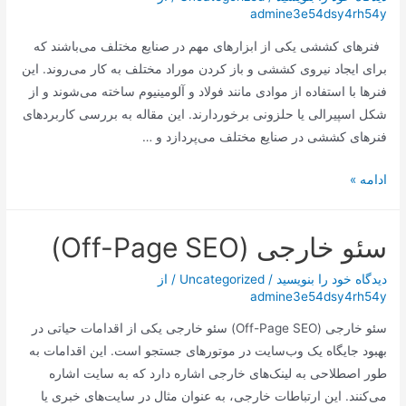
admine3e54dsy4rh54y
امروز
به
فنرهای کششی یکی از ابزارهای مهم در صنایع مختلف می‌باشند که
پایان
برای ایجاد نیروی کششی و باز کردن موراد مختلف به کار می‌روند. این
می‌رسد
فنرها با استفاده از موادی مانند فولاد و آلومینیوم ساخته می‌شوند و از
شکل اسپیرالی یا حلزونی برخوردارند. این مقاله به بررسی کاربردهای
فنرهای کششی در صنایع مختلف می‌پردازد و …
:
ادامه »
کاربردهای
فنرهای
سئو خارجی (Off-Page SEO)
کششی
در
دیدگاه‌ خود را بنویسید
/
Uncategorized
/ از
صنایع
admine3e54dsy4rh54y
مختلف
سئو خارجی (Off-Page SEO) سئو خارجی یکی از اقدامات حیاتی در
بهبود جایگاه یک وب‌سایت در موتورهای جستجو است. این اقدامات به
طور اصطلاحی به لینک‌های خارجی اشاره دارد که به سایت اشاره
می‌کنند. این ارتباطات خارجی، به عنوان مثال در سایت‌های خبری یا