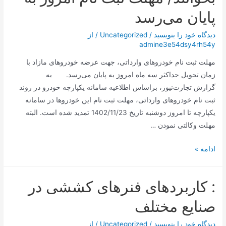
پایان می‌رسد
دیدگاه‌ خود را بنویسید
/
Uncategorized
/ از
admine3e54dsy4rh54y
مهلت ثبت نام خودروهای وارداتی، جهت عرضه خودروهای مازاد با
زمان تحویل حداکثر سه ماه امروز به پایان می‌رسد. به
گزارش تجارت‌نیوز، براساس اطلاعیه سامانه یکپارچه خودرو در روند
ثبت نام خودروهای وارداتی، مهلت ثبت نام این خودروها در سامانه
یکپارچه تا امروز دوشنبه تاریخ 1402/11/23 تمدید شده است. البته
مهلت وکالتی نمودن …
متقاضیان
ادامه »
خودروهای
وارداتی
: کاربردهای فنرهای کششی در
بخوانند/
مهلت
صنایع مختلف
ثبت
نام
دیدگاه‌ خود را بنویسید
/
Uncategorized
/ از