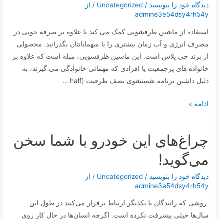
با
دیدگاه‌ خود را بنویسید
/
Uncategorized
/ از
admine3e54dsy4rh54y
شیشه
شیشه
استفاده از ماشین ظرفشویی کمک می کند تا علاوه بر صرفه جویی در
ای
مصرف انرژی و آب زمان بیشتری را با میهمانانتان بگذرانید. محصولی
ویتا
از برند جی پلاس است. این ماشین ظرفشویی، مبله است که علاوه بر
فروت
خانواده‌ های پرجمعیت یا افرادی که مهمانی خانوادگی می‌ گیرند، به
دلیل داشتن برنامه شستشوی نصف ظرفیت (half …
ماشین
ادامه »
ظرفشویی
جی
چراغ‌های این خودرو با شما سخن
پلاس
14
می‌گوید!
نفره
مدل
دیدگاه‌ خود را بنویسید
/
Uncategorized
/ از
admine3e54dsy4rh54y
GDW-
N4663
روشی که رانندگان با یکدیگر ارتباط برقرار می‌کنند در طول این
سال‌ها خیلی پیشرفت نکرده است. اگرچه انسان‌ها در حال کار روی