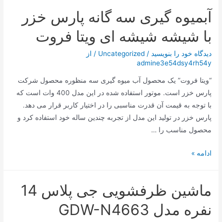
و
آبمیوه گیری سه گانه پارس خزر
جدید
ترامپ؛
با شیشه شیشه ای ویتا فروت
تغییر
نام
دیدگاه‌ خود را بنویسید
/
Uncategorized
/ از
admine3e54dsy4rh54y
یک
کوه
“ویتا فروت” یک محصول آب میوه گیری سه منظوره محصول شرکت
پارس خزر است. موتور استفاده شده در این مدل 400 وات است که
با توجه به قیمت آن قدرت مناسبی را در اختیار کاربر قرار می دهد.
پارس خزر در تولید این مدل از تجربه چندین ساله خود استفاده کرد و
محصول مناسب را …
آبمیوه
ادامه »
گیری
سه
ماشین ظرفشویی جی پلاس 14
گانه
پارس
نفره مدل GDW-N4663
خزر