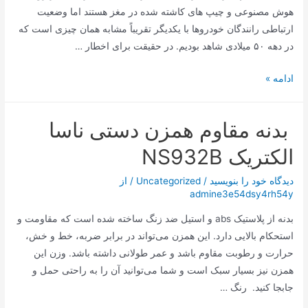
هوش مصنوعی و چیپ های کاشته شده در مغز هستند اما وضعیت
ارتباطی رانندگان خودروها با یکدیگر تقریباً مشابه همان چیزی است که
در دهه ۵۰ میلادی شاهد بودیم. در حقیقت برای اخطار …
چراغ‌های
ادامه »
این
خودرو
بدنه مقاوم همزن دستی ناسا
با
شما
الکتریک NS932B
سخن
می‌گوید!
دیدگاه‌ خود را بنویسید
/
Uncategorized
/ از
admine3e54dsy4rh54y
بدنه از پلاستیک abs و استیل ضد زنگ ساخته شده است که مقاومت و
استحکام بالایی دارد. این همزن می‌تواند در برابر ضربه، خط و خش،
حرارت و رطوبت مقاوم باشد و عمر طولانی داشته باشد. وزن این
همزن نیز بسیار سبک است و شما می‌توانید آن را به راحتی حمل و
جابجا کنید. رنگ …