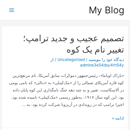
رش
My Blog
ه
Main
حتوا
Menu
تصمیم عجیب و جدید ترامپ؛
تغییر نام یک کوه
دیدگاه‌ خود را بنویسید
/
Uncategorized
/ از
admine3e54dsy4rh54y
«باراک اوباما»، رئیس‌جمهور دموکرات سابق آمریکا، نام مرتفع‌ترین
کوه قاره آمریکای شمالی را از «مک‌کینلی» به «دنالی» که نامی بومی
در آلاسکاست، تغییر و به چند دهه جنگ نامگذاری این کوه پایان داده
بود. این کوه سال ۱۹۱۷، به‌طور رسمی «مک‌کینلی» نامیده شده بود.
اخیرا ترامپ که در رویدادی در آریزونا شرکت کرده بود، به …
تصمیم
ادامه »
عجیب