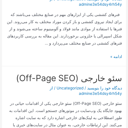
admine3e54dsy4rh54y
امروز
به
فنرهای کششی یکی از ابزارهای مهم در صنایع مختلف می‌باشند که
پایان
برای ایجاد نیروی کششی و باز کردن موراد مختلف به کار می‌روند. این
می‌رسد
فنرها با استفاده از موادی مانند فولاد و آلومینیوم ساخته می‌شوند و از
شکل اسپیرالی یا حلزونی برخوردارند. این مقاله به بررسی کاربردهای
فنرهای کششی در صنایع مختلف می‌پردازد و …
:
ادامه »
کاربردهای
فنرهای
سئو خارجی (Off-Page SEO)
کششی
در
دیدگاه‌ خود را بنویسید
/
Uncategorized
/ از
صنایع
admine3e54dsy4rh54y
مختلف
سئو خارجی (Off-Page SEO) سئو خارجی یکی از اقدامات حیاتی در
بهبود جایگاه یک وب‌سایت در موتورهای جستجو است. این اقدامات به
طور اصطلاحی به لینک‌های خارجی اشاره دارد که به سایت اشاره
می‌کنند. این ارتباطات خارجی، به عنوان مثال در سایت‌های خبری یا