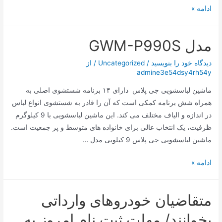
بدنه
ادامه »
مقاوم
همزن
مدل GWM-P990S
دستی
ناسا
دیدگاه‌ خود را بنویسید
/
Uncategorized
/ از
الکتریک
admine3e54dsy4rh54y
NS932B
ماشین لباسشویی جی پلاس دارای ۱۴ برنامه شستشوی اصلی به
همراه شش برنامه کمکی است که آن را قادر به شستشوی انواع لباس
در اندازه و الیاف مختلف می کند. این ماشین لباسشویی با 9 کیلوگرم
ظرفیت، یک انتخاب عالی برای خانواده های متوسط و پر جمعیت است.
ماشین لباسشویی جی پلاس 9 کیلویی مدل …
مدل
ادامه »
GWM-
P990S
متقاضیان خودروهای وارداتی
بخوانند/ مهلت ثبت نام امروز به