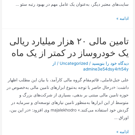
سایت‌های معتبر دیگر، به‌عنوان یک عامل مهم در بهبود رتبه سئو …
سئو
ادامه »
خارجی
(Off-
تامین مالی ۲۰ هزار میلیارد ریالی
Page
SEO)
یک خودروساز در کمتر از یک ماه
دیدگاه‌ خود را بنویسید
/
Uncategorized
/ از
admine3e54dsy4rh54y
علی جبل‌عاملی، قائم‌مقام گروه مالی کارآمد، با بیان این مطلب اظهار
داشت: «درحال ‌حاضر با توجه به‌تنوع ابزارهای تامین مالی به‌خصوص در
حوزه تامین مالی مبتنی بر بدهی، بسیاری از شرکت‌های بزرگ و
متوسط از این ابزارها به‌منظور تامین نیازهای توسعه‌ای و سرمایه در
گردش خود استفاده می‌کنند.» majalekhodro وی افزود: «در این بین،
اوراق …
تامین
ادامه »