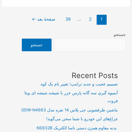
مالی
۲۰
صفحه‌بندی
هزار
1
2
…
39
صفحهٔ بعد
←
نوشته‌ها
میلیارد
ریالی
جستجو
یک
جستجو
خودروساز
در
کمتر
از
Recent Posts
یک
تصمیم عجیب و جدید ترامپ؛ تغییر نام یک کوه
ماه
آبمیوه گیری سه گانه پارس خزر با شیشه شیشه ای ویتا
فروت
ماشین ظرفشویی جی پلاس 14 نفره مدل GDW-N4663
چراغ‌های این خودرو با شما سخن می‌گوید!
بدنه مقاوم همزن دستی ناسا الکتریک NS932B