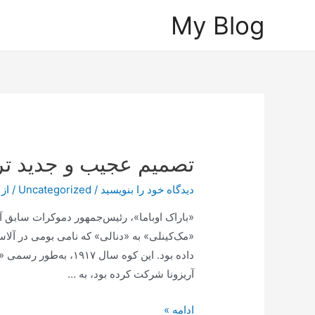
رش
My Blog
ه
حتوا
تصمیم عجیب و جدید ترا
دیدگاه‌ خود را بنویسید
/
Uncategorized
/ از
«باراک اوباما»، رئیس‌جمهور دموکرات سابق آمر
«مک‌کینلی» به «دنالی» که نامی بومی در آلاس
داده بود. این کوه سال 
آریزونا شرکت کرده بود، به …
تصمیم
ادامه »