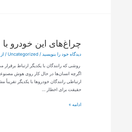
جی
پلاس
14
نفره
مدل
چراغ‌های این خودرو با
GDW-
N4663
دیدگاه‌ خود را بنویسید
/
Uncategorized
/ از
روشی که رانندگان با یکدیگر ارتباط برقرار 
اگرچه انسان‌ها در حال کار روی هوش مصنوع
حقیقت برای اخطار …
چراغ‌های
ادامه »
این
خودرو
با