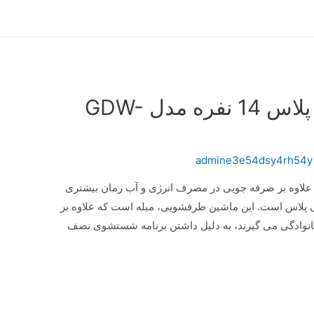
ماشین ظرفشویی جی پلاس 14 نفره مدل GDW-
admine3e54dsy4rh54y
علاوه بر صرفه جویی در مصرف انرژی و آب زمان بیشتری
 جی پلاس است. این ماشین ظرفشویی، مبله است که علاوه بر
خانوادگی می‌ گیرند، به دلیل داشتن برنامه شستشوی نصف