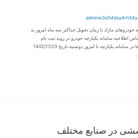
admine3e54dsy4rh54y
ودروهای مازاد با زمان تحویل حداکثر سه ماه امروز به
 اطلاعیه سامانه یکپارچه خودرو در روند ثبت نام
خودروهای وارداتی، مهلت ثبت نام این خودروها در سامانه یکپارچه تا امروز دوشنبه تاریخ 1402/11/23
ششی در صنایع مختلف