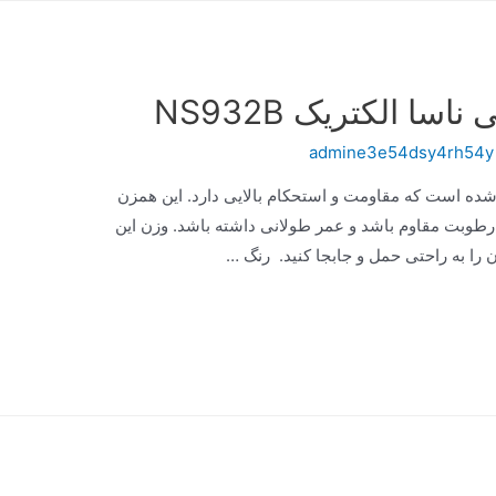
ا الکتریک NS932B
admine3e54dsy4rh54y
د زنگ ساخته شده است که مقاومت و استحکام بالایی دارد. این همزن
رطوبت مقاوم باشد و عمر طولانی داشته باشد. وزن این
 را به راحتی حمل و جابجا کنید. رنگ …