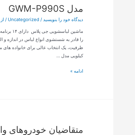
مدل GWM-P990S
دیدگاه‌ خود را بنویسید
/
Uncategorized
/ از
ماشین لبا
کیلویی مدل …
مدل
ادامه »
GWM-
P990S
متقاضیان خودروهای وار