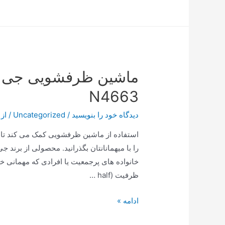
سه
گانه
پارس
خزر
با
شیشه
شیشه
N4663
ای
ویتا
دیدگاه‌ خود را بنویسید
/
Uncategorized
/ از
فروت
استفاده از ماشین ظرفشویی کمک می کند تا 
را با میهمانانتان بگذرانید. محصولی از برند
خانواده‌ های پرجمعیت یا افرادی که مهمانی 
ظرفیت (half …
ماشین
ادامه »
ظرفشویی