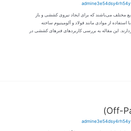
admine3e54dsy4rh54y
 مختلف می‌باشند که برای ایجاد نیروی کششی و باز
ا استفاده از موادی مانند فولاد و آلومینیوم ساخته
دارند. این مقاله به بررسی کاربردهای فنرهای کششی در
admine3e54dsy4rh54y