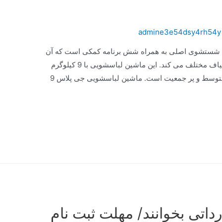
admine3e54dsy4rh54y
سشویی جی پلاس دارای ۱۴ برنامه شستشوی اصلی به همراه شش برنامه کمکی است که آن
را قادر به شستشوی انواع لباس در اندازه و الیاف مختلف می کند. این ماشین لباسشویی با 9 کیلوگرم
ظرفیت، یک انتخاب عالی برای خانواده های متوسط و پر جمعیت است. ماشین لباسشویی جی پلاس 9
داتی بخوانند/ مهلت ثبت نام