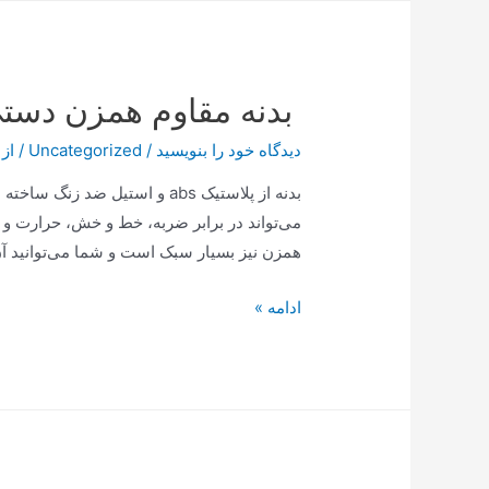
شما
سخن
می‌گوید!
بدنه مقاوم همزن دستی ناس
دیدگاه‌ خود را بنویسید
/
Uncategorized
/ از
بدنه از پلاستیک abs و استیل ض
می‌تواند در برابر ضربه، خط و خش، حرارت و 
همزن نیز بسیار سبک است و شما می‌توانید آن
بدنه
ادامه »
مقاوم
همزن
دستی
ناسا
الکتریک
NS932B