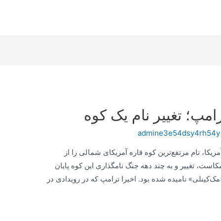
مپ؛ تغییر نام یک کوه
admine3e54dsy4rh54y
یکا، نام مرتفع‌ترین کوه قاره آمریکای شمالی را از
کاست، تغییر و به چند دهه جنگ نامگذاری این کوه پایان
۱۹۱۷، به‌طور رسمی «مک‌کینلی» نامیده شده بود. اخیرا ترامپ که در رویدادی در