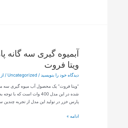
عجیب
و
جدید
ترامپ؛
تغییر
نام
آبمیوه گیری سه گانه 
یک
کوه
ویتا فروت
دیدگاه‌ خود را بنویسید
/
Uncategorized
/ از
“ویتا فروت” یک محصول آب میوه گیری سه 
شده در این مدل 400 وات است 
پارس خزر در تولید این مدل از تجربه چندین 
آبمیوه
ادامه »
گیری