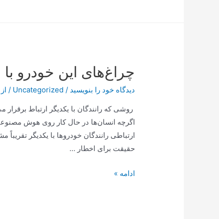
جی
پلاس
14
نفره
مدل
چراغ‌های این خودرو با
GDW-
N4663
دیدگاه‌ خود را بنویسید
/
Uncategorized
/ از
روشی که رانندگان با یکدیگر ارتباط برقرار 
اگرچه انسان‌ها در حال کار روی هوش مصنوع
حقیقت برای اخطار …
چراغ‌های
ادامه »
این
خودرو
با