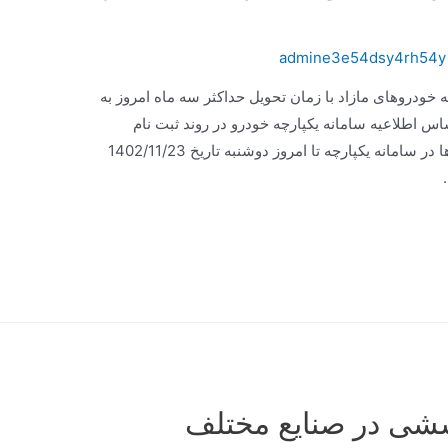
admine3e54dsy4rh54y
ودروهای مازاد با زمان تحویل حداکثر سه ماه امروز به
 اطلاعیه سامانه یکپارچه خودرو در روند ثبت نام
خودروهای وارداتی، مهلت ثبت نام این خودروها در سامانه یکپارچه تا امروز دوشنبه تاریخ 1402/11/23
ششی در صنایع مختلف