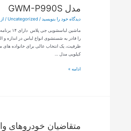
مدل GWM-P990S
دیدگاه‌ خود را بنویسید
/
Uncategorized
/ از
ماشین لبا
کیلویی مدل …
مدل
ادامه »
GWM-
P990S
متقاضیان خودروهای وار