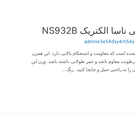
ا الکتریک NS932B
admine3e54dsy4rh54y
د زنگ ساخته شده است که مقاومت و استحکام بالایی دارد. این همزن
رطوبت مقاوم باشد و عمر طولانی داشته باشد. وزن این
 را به راحتی حمل و جابجا کنید. رنگ …