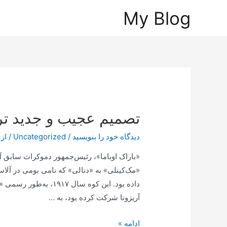
رش
My Blog
ه
حتوا
تصمیم عجیب و جدید ترا
دیدگاه‌ خود را بنویسید
/
Uncategorized
/ از
«باراک اوباما»، رئیس‌جمهور دموکرات سابق آمر
«مک‌کینلی» به «دنالی» که نامی بومی در آلاس
داده بود. این کوه سال 
آریزونا شرکت کرده بود، به …
تصمیم
ادامه »