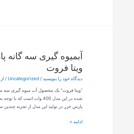
عجیب
و
جدید
ترامپ؛
تغییر
نام
آبمیوه گیری سه گانه 
یک
کوه
ویتا فروت
دیدگاه‌ خود را بنویسید
/
Uncategorized
/ از
“ویتا فروت” یک محصول آب میوه گیری سه 
شده در این مدل 400 وات است 
پارس خزر در تولید این مدل از تجربه چندین 
آبمیوه
ادامه »
گیری