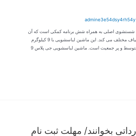
admine3e54dsy4rh54y
سشویی جی پلاس دارای ۱۴ برنامه شستشوی اصلی به همراه شش برنامه کمکی است که آن
را قادر به شستشوی انواع لباس در اندازه و الیاف مختلف می کند. این ماشین لباسشویی با 9 کیلوگرم
ظرفیت، یک انتخاب عالی برای خانواده های متوسط و پر جمعیت است. ماشین لباسشویی جی پلاس 9
داتی بخوانند/ مهلت ثبت نام