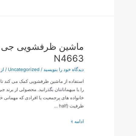
سه
گانه
پارس
خزر
با
شیشه
شیشه
N4663
ای
ویتا
دیدگاه‌ خود را بنویسید
/
Uncategorized
/ از
فروت
استفاده از ماشین ظرفشویی کمک می کند تا 
را با میهمانانتان بگذرانید. محصولی از برند
خانواده‌ های پرجمعیت یا افرادی که مهمانی 
ظرفیت (half …
ماشین
ادامه »
ظرفشویی