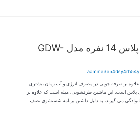
ماشین ظرفشویی جی پلاس 14 نفره مدل GDW-
admine3e54dsy4rh54y
علاوه بر صرفه جویی در مصرف انرژی و آب زمان بیشتری
 جی پلاس است. این ماشین ظرفشویی، مبله است که علاوه بر
خانوادگی می‌ گیرند، به دلیل داشتن برنامه شستشوی نصف