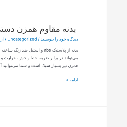
شما
سخن
می‌گوید!
بدنه مقاوم همزن دستی ناس
دیدگاه‌ خود را بنویسید
/
Uncategorized
/ از
بدنه از پلاستیک abs و استیل ض
می‌تواند در برابر ضربه، خط و خش، حرارت و 
همزن نیز بسیار سبک است و شما می‌توانید آن
بدنه
ادامه »
مقاوم
همزن
دستی
ناسا
الکتریک
NS932B