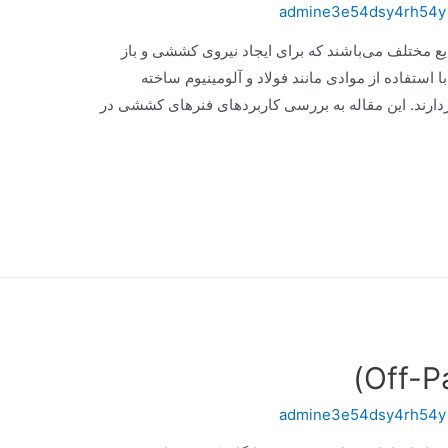
admine3e54dsy4rh54y
 مختلف می‌باشند که برای ایجاد نیروی کششی و باز
ا استفاده از موادی مانند فولاد و آلومینیوم ساخته
دارند. این مقاله به بررسی کاربردهای فنرهای کششی در
admine3e54dsy4rh54y