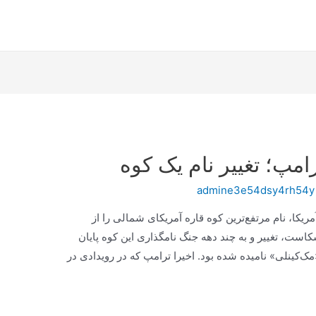
مپ؛ تغییر نام یک کوه
admine3e54dsy4rh54y
یکا، نام مرتفع‌ترین کوه قاره آمریکای شمالی را از
کاست، تغییر و به چند دهه جنگ نامگذاری این کوه پایان
۱۹۱۷، به‌طور رسمی «مک‌کینلی» نامیده شده بود. اخیرا ترامپ که در رویدادی در