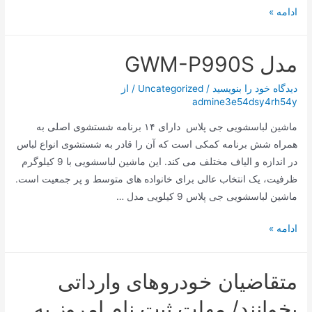
بدنه
ادامه »
مقاوم
همزن
مدل GWM-P990S
دستی
ناسا
دیدگاه‌ خود را بنویسید
/
Uncategorized
/ از
الکتریک
admine3e54dsy4rh54y
NS932B
ماشین لباسشویی جی پلاس دارای ۱۴ برنامه شستشوی اصلی به
همراه شش برنامه کمکی است که آن را قادر به شستشوی انواع لباس
در اندازه و الیاف مختلف می کند. این ماشین لباسشویی با 9 کیلوگرم
ظرفیت، یک انتخاب عالی برای خانواده های متوسط و پر جمعیت است.
ماشین لباسشویی جی پلاس 9 کیلویی مدل …
مدل
ادامه »
GWM-
P990S
متقاضیان خودروهای وارداتی
بخوانند/ مهلت ثبت نام امروز به