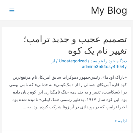
رش
My Blog
ه
Main
حتوا
Menu
تصمیم عجیب و جدید ترامپ؛
تغییر نام یک کوه
دیدگاه‌ خود را بنویسید
/
Uncategorized
/ از
admine3e54dsy4rh54y
«باراک اوباما»، رئیس‌جمهور دموکرات سابق آمریکا، نام مرتفع‌ترین
کوه قاره آمریکای شمالی را از «مک‌کینلی» به «دنالی» که نامی بومی
در آلاسکاست، تغییر و به چند دهه جنگ نامگذاری این کوه پایان داده
بود. این کوه سال ۱۹۱۷، به‌طور رسمی «مک‌کینلی» نامیده شده بود.
اخیرا ترامپ که در رویدادی در آریزونا شرکت کرده بود، به …
تصمیم
ادامه »
عجیب