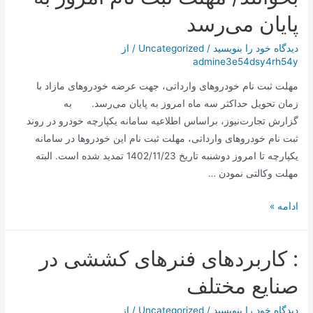
پایان می‌رسد
دیدگاه‌ خود را بنویسید
/
Uncategorized
/ از
admine3e54dsy4rh54y
مهلت ثبت نام خودروهای وارداتی، جهت عرضه خودروهای مازاد با
زمان تحویل حداکثر سه ماه امروز به پایان می‌رسد. به
گزارش تجارت‌نیوز، براساس اطلاعیه سامانه یکپارچه خودرو در روند
ثبت نام خودروهای وارداتی، مهلت ثبت نام این خودروها در سامانه
یکپارچه تا امروز دوشنبه تاریخ 1402/11/23 تمدید شده است. البته
مهلت وکالتی نمودن …
متقاضیان
ادامه »
خودروهای
وارداتی
: کاربردهای فنرهای کششی در
بخوانند/
مهلت
صنایع مختلف
ثبت
نام
دیدگاه‌ خود را بنویسید
/
Uncategorized
/ از