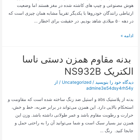
هوش مصنوعی و چیپ های کاشته شده در مغز هستند اما وضعیت
ارتباطی رانندگان خودروها با یکدیگر تقریباً مشابه همان چیزی است که
در دهه ۵۰ میلادی شاهد بودیم. در حقیقت برای اخطار …
چراغ‌های
ادامه »
این
خودرو
بدنه مقاوم همزن دستی ناسا
با
شما
الکتریک NS932B
سخن
می‌گوید!
دیدگاه‌ خود را بنویسید
/
Uncategorized
/ از
admine3e54dsy4rh54y
بدنه از پلاستیک abs و استیل ضد زنگ ساخته شده است که مقاومت و
استحکام بالایی دارد. این همزن می‌تواند در برابر ضربه، خط و خش،
حرارت و رطوبت مقاوم باشد و عمر طولانی داشته باشد. وزن این
همزن نیز بسیار سبک است و شما می‌توانید آن را به راحتی حمل و
جابجا کنید. رنگ …