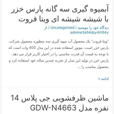
و
آبمیوه گیری سه گانه پارس خزر
جدید
ترامپ؛
با شیشه شیشه ای ویتا فروت
تغییر
نام
دیدگاه‌ خود را بنویسید
/
Uncategorized
/ از
admine3e54dsy4rh54y
یک
کوه
“ویتا فروت” یک محصول آب میوه گیری سه منظوره محصول شرکت
پارس خزر است. موتور استفاده شده در این مدل 400 وات است که
با توجه به قیمت آن قدرت مناسبی را در اختیار کاربر قرار می دهد.
پارس خزر در تولید این مدل از تجربه چندین ساله خود استفاده کرد و
محصول مناسب را …
آبمیوه
ادامه »
گیری
سه
ماشین ظرفشویی جی پلاس 14
گانه
پارس
نفره مدل GDW-N4663
خزر