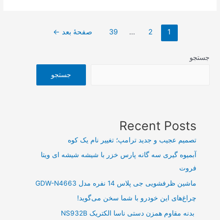
مالی
۲۰
صفحه‌بندی
هزار
1
2
…
39
صفحهٔ بعد
←
نوشته‌ها
میلیارد
ریالی
جستجو
یک
جستجو
خودروساز
در
کمتر
از
Recent Posts
یک
تصمیم عجیب و جدید ترامپ؛ تغییر نام یک کوه
ماه
آبمیوه گیری سه گانه پارس خزر با شیشه شیشه ای ویتا
فروت
ماشین ظرفشویی جی پلاس 14 نفره مدل GDW-N4663
چراغ‌های این خودرو با شما سخن می‌گوید!
بدنه مقاوم همزن دستی ناسا الکتریک NS932B