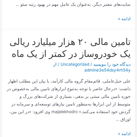
سایت‌های معتبر دیگر، به‌عنوان یک عامل مهم در بهبود رتبه سئو …
سئو
ادامه »
خارجی
(Off-
تامین مالی ۲۰ هزار میلیارد ریالی
Page
SEO)
یک خودروساز در کمتر از یک ماه
دیدگاه‌ خود را بنویسید
/
Uncategorized
/ از
admine3e54dsy4rh54y
علی جبل‌عاملی، قائم‌مقام گروه مالی کارآمد، با بیان این مطلب اظهار
داشت: «درحال ‌حاضر با توجه به‌تنوع ابزارهای تامین مالی به‌خصوص در
حوزه تامین مالی مبتنی بر بدهی، بسیاری از شرکت‌های بزرگ و
متوسط از این ابزارها به‌منظور تامین نیازهای توسعه‌ای و سرمایه در
گردش خود استفاده می‌کنند.» majalekhodro وی افزود: «در این بین،
اوراق …
تامین
ادامه »