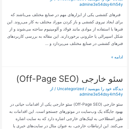
admine3e54dsy4rh54y
امروز
به
فنرهای کششی یکی از ابزارهای مهم در صنایع مختلف می‌باشند که
پایان
برای ایجاد نیروی کششی و باز کردن موراد مختلف به کار می‌روند. این
می‌رسد
فنرها با استفاده از موادی مانند فولاد و آلومینیوم ساخته می‌شوند و از
شکل اسپیرالی یا حلزونی برخوردارند. این مقاله به بررسی کاربردهای
فنرهای کششی در صنایع مختلف می‌پردازد و …
:
ادامه »
کاربردهای
فنرهای
سئو خارجی (Off-Page SEO)
کششی
در
دیدگاه‌ خود را بنویسید
/
Uncategorized
/ از
صنایع
admine3e54dsy4rh54y
مختلف
سئو خارجی (Off-Page SEO) سئو خارجی یکی از اقدامات حیاتی در
بهبود جایگاه یک وب‌سایت در موتورهای جستجو است. این اقدامات به
طور اصطلاحی به لینک‌های خارجی اشاره دارد که به سایت اشاره
می‌کنند. این ارتباطات خارجی، به عنوان مثال در سایت‌های خبری یا