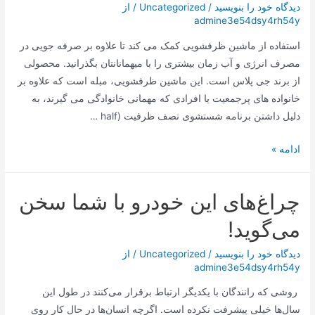
با
دیدگاه‌ خود را بنویسید
/
Uncategorized
/ از
admine3e54dsy4rh54y
شیشه
شیشه
استفاده از ماشین ظرفشویی کمک می کند تا علاوه بر صرفه جویی در
ای
مصرف انرژی و آب زمان بیشتری را با میهمانانتان بگذرانید. محصولی
ویتا
از برند جی پلاس است. این ماشین ظرفشویی، مبله است که علاوه بر
فروت
خانواده‌ های پرجمعیت یا افرادی که مهمانی خانوادگی می‌ گیرند، به
دلیل داشتن برنامه شستشوی نصف ظرفیت (half …
ماشین
ادامه »
ظرفشویی
جی
چراغ‌های این خودرو با شما سخن
پلاس
14
می‌گوید!
نفره
مدل
دیدگاه‌ خود را بنویسید
/
Uncategorized
/ از
admine3e54dsy4rh54y
GDW-
N4663
روشی که رانندگان با یکدیگر ارتباط برقرار می‌کنند در طول این
سال‌ها خیلی پیشرفت نکرده است. اگرچه انسان‌ها در حال کار روی